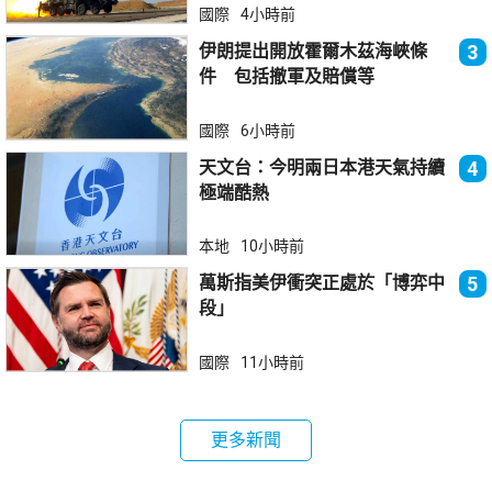
國際
4小時前
伊朗提出開放霍爾木茲海峽條
3
件 包括撤軍及賠償等
國際
6小時前
天文台：今明兩日本港天氣持續
4
極端酷熱
本地
10小時前
萬斯指美伊衝突正處於「博弈中
5
段」
國際
11小時前
更多新聞