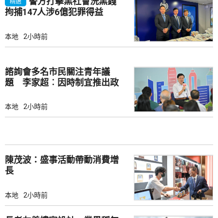
警方打擊黑社會洗黑錢
精選
拘捕147人涉6億犯罪得益
本地
2小時前
諮詢會多名市民關注青年議
題 李家超︰因時制宜推出政
策
本地
2小時前
陳茂波：盛事活動帶動消費增
長
本地
2小時前