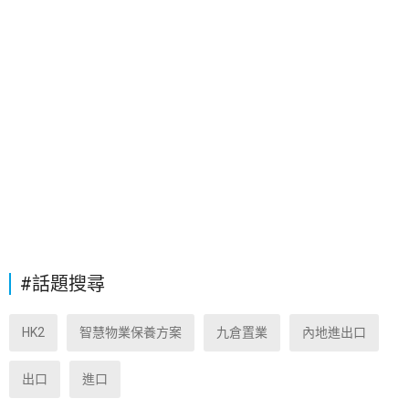
#話題搜尋
HK2
智慧物業保養方案
九倉置業
內地進出口
出口
進口