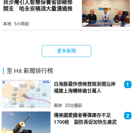
貝沙灣引入智慧保養省卻維修
開支 哈永安稱須大量溝通推
動
本地
5小時前
更多新聞
至 Hit 新聞排行榜
白海豚最快傍晚登陸浙閩沿岸
1
福建上海轉移逾廿萬人
兩岸
22分鐘前
傳美國愛國者導彈庫存不足
2
1700枚 副防長促加快生產武
器