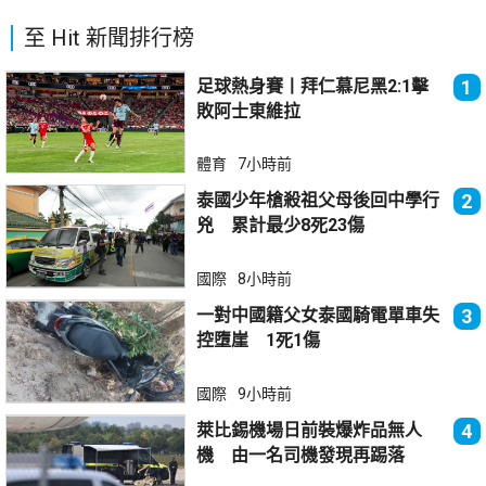
至 Hit 新聞排行榜
足球熱身賽丨拜仁慕尼黑2:1擊
1
敗阿士東維拉
體育
7小時前
泰國少年槍殺祖父母後回中學行
2
兇 累計最少8死23傷
國際
8小時前
一對中國籍父女泰國騎電單車失
3
控墮崖 1死1傷
國際
9小時前
萊比錫機場日前裝爆炸品無人
4
機 由一名司機發現再踢落