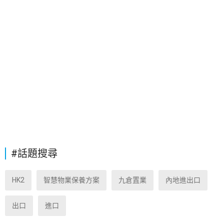
#話題搜尋
HK2
智慧物業保養方案
九倉置業
內地進出口
出口
進口