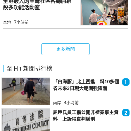
全港最大的荃灣社區客廳開幕
設多功能活動室
本地
7小時前
更多新聞
至 Hit 新聞排行榜
「白海豚」北上西進 料10多個
1
省未來3日現大範圍強降雨
兩岸
4小時前
屈臣氏員工籲公開非禮案事主資
2
料 上訴得直判緩刑