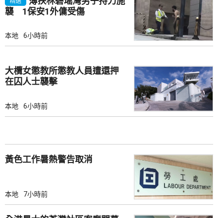
薄扶林碧瑤灣男子持刀施
精選
襲 1保安1外傭受傷
本地
6小時前
大欖女懲教所懲教人員遭還押
在囚人士襲擊
本地
6小時前
黃色工作暑熱警告取消
本地
7小時前