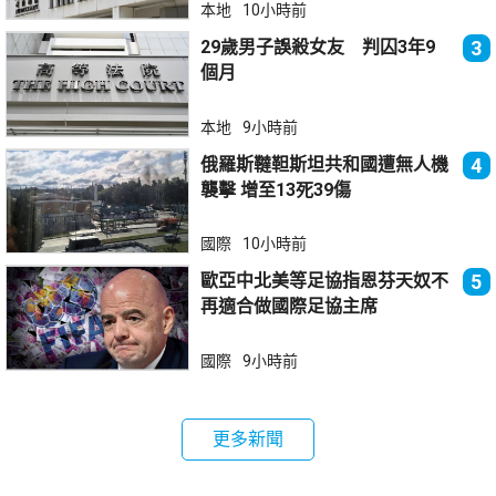
本地
10小時前
29歲男子誤殺女友 判囚3年9
3
個月
本地
9小時前
俄羅斯韃靼斯坦共和國遭無人機
4
襲擊 增至13死39傷
國際
10小時前
歐亞中北美等足協指恩芬天奴不
5
再適合做國際足協主席
國際
9小時前
更多新聞