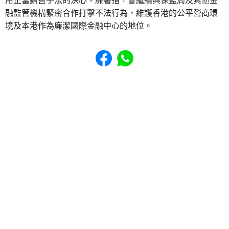
用正當銷售手法的決心。廉署指，會繼續與保監局及其他金
融監管機構緊密合作打擊不法行為，維護香港的公平營商環
境及本港作為廉潔國際金融中心的地位。
Share to Facebook
Share to WhatsApp