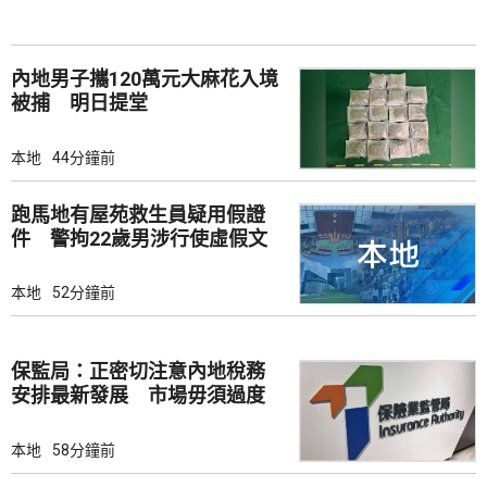
內地男子攜120萬元大麻花入境
被捕 明日提堂
本地
44分鐘前
跑馬地有屋苑救生員疑用假證
件 警拘22歲男涉行使虛假文
書
本地
52分鐘前
保監局：正密切注意內地稅務
安排最新發展 市場毋須過度
解讀
本地
58分鐘前