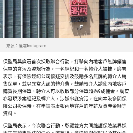
來源：廉署Instagram
保監局與廉署首次採取聯合行動，打擊向內地客戶無牌銷售
保單的貪污及違規行為，一名經紀和一名轉介人被捕。廉署
表示，有保險經紀公司懷疑安排及鼓勵多名無牌的轉介人銷
售保單，並以異常大額的轉介費，鼓勵轉介人誘使內地客戶
購買長期保單，轉介人可以收取部分保單超過9成佣金。調查
亦發現涉案經紀及轉介人，涉嫌串謀貪污，在向本港多間保
險公司投保時，在申請表虛報內地客戶的年薪及資產金額等
資料。
保監局表示，今次聯合行動，彰顯雙方共同維護保險業界採