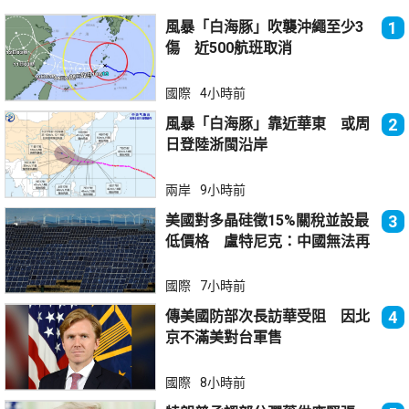
風暴「白海豚」吹襲沖繩至少3
1
傷 近500航班取消
國際
4小時前
風暴「白海豚」靠近華東 或周
2
日登陸浙閩沿岸
兩岸
9小時前
美國對多晶硅徵15%關稅並設最
3
低價格 盧特尼克：中國無法再
傾銷
國際
7小時前
傳美國防部次長訪華受阻 因北
4
京不滿美對台軍售
國際
8小時前