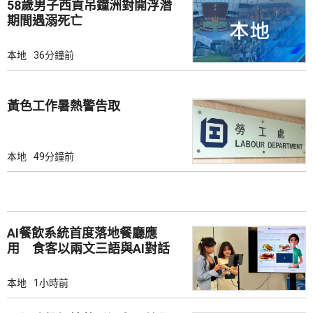
58歲男子西貢吊鐘洲對開浮潛
期間遇溺死亡
本地
36分鐘前
黃色工作暑熱警告取
本地
49分鐘前
AI餐飲系統首度落地餐廳應
用 食客以兩文三語與AI對話
點餐
本地
1小時前