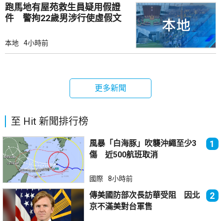
跑馬地有屋苑救生員疑用假證
件 警拘22歲男涉行使虛假文
書
本地
4小時前
更多新聞
至 Hit 新聞排行榜
風暴「白海豚」吹襲沖繩至少3
1
傷 近500航班取消
國際
8小時前
傳美國防部次長訪華受阻 因北
2
京不滿美對台軍售