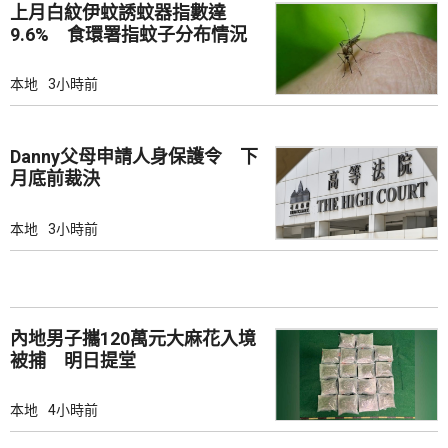
上月白紋伊蚊誘蚊器指數達
9.6% 食環署指蚊子分布情況
廣泛
本地
3小時前
Danny父母申請人身保護令 下
月底前裁決
本地
3小時前
內地男子攜120萬元大麻花入境
被捕 明日提堂
本地
4小時前