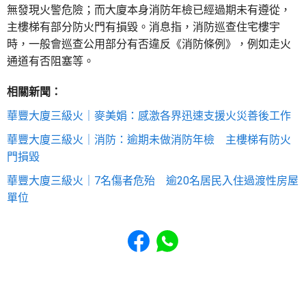
無發現火警危險；而大廈本身消防年檢已經過期未有遵從，
主樓梯有部分防火門有損毀。消息指，消防巡查住宅樓宇
時，一般會巡查公用部分有否違反《消防條例》，例如走火
通道有否阻塞等。
相關新聞：
華豐大廈三級火｜麥美娟：感激各界迅速支援火災善後工作
華豐大廈三級火｜消防：逾期未做消防年檢 主樓梯有防火
門損毀
華豐大廈三級火｜7名傷者危殆 逾20名居民入住過渡性房屋
單位
Share to Facebook
Share to WhatsApp