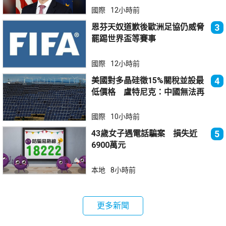
國際
12小時前
恩芬天奴道歉後歐洲足協仍威脅
3
罷踢世界盃等賽事
國際
12小時前
美國對多晶硅徵15%關稅並設最
4
低價格 盧特尼克：中國無法再
傾銷
國際
10小時前
43歲女子遇電話騙案 損失近
5
6900萬元
本地
8小時前
更多新聞