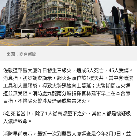
來源：商台新聞
佐敦道華豐大廈昨日發生三級火，造成5人死亡，45人受傷。
消息指，初步調查顯示，起火源頭位於1樓天井，當中有清潔
工具和大量膠袋，導致火勢迅速向上蔓延；火警期間走火通
道並無受阻。消防處九龍南分區指揮官林建軍早上在本台節
目指，不排除火警涉及煙頭或裝置起火。
5名死者當中，除了1人從高處墮下之外，其他人都是懷疑吸
入濃煙致命。
消防早前表示，最近一次到華豐大廈巡查是今年2月9日，並