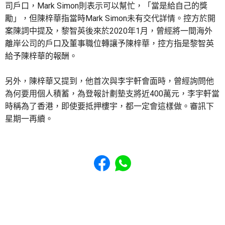
司戶口，Mark Simon則表示可以幫忙，「當是給自己的獎
勵」，但陳梓華指當時Mark Simon未有交代詳情。控方於開
案陳詞中提及，黎智英後來於2020年1月，曾經將一間海外
離岸公司的戶口及董事職位轉讓予陳梓華，控方指是黎智英
給予陳梓華的報酬。
另外，陳梓華又提到，他首次與李宇軒會面時，曾經詢問他
為何要用個人積蓄，為登報計劃墊支將近400萬元，李宇軒當
時稱為了香港，即使要抵押樓宇，都一定會這樣做。審訊下
星期一再續。
Share to Facebook
Share to WhatsApp