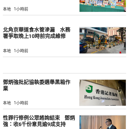
本地
1小時前
北角京華道食水管滲漏 水務
署爭取晚上10時前完成維修
本地
1小時前
鄧炳強批記協執委選舉黑箱作
業
本地
1小時前
性罪行修例公眾諮詢結束 鄧炳
強：收6千份意見逾9成支持