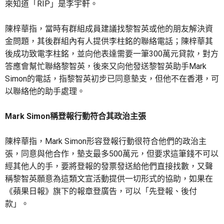
來知道「RIP」是李宇軒。
陳梓華指，當時有群組成員建議找黎智英或他的朋友解決資
金問題，其後群組內有人提供李柱銘的聯絡電話；陳梓華其
後成功致電李柱銘，並向他表達需要一筆300萬元貸款，對方
答應會幫忙聯絡黎智英，後來又向他發送黎智英助手Mark
Simon的電話，指黎智英初步已同意墊支，但他不在香港，可
以聯絡他的助手處理。
Mark Simon稱登報行動符合其政治主張
陳梓華指，Mark Simon形容登報行動很符合他們的政治主
張，同意與他合作，墊支最多500萬元，但要求這筆錢不可以
經其他人的手，要將登報的發票發送給他們直接找數，又聲
稱黎智英願意為這類文宣活動提供一切形式的協助，如果在
《蘋果日報》旗下的報章登廣告，可以「先登報、後付
款」。