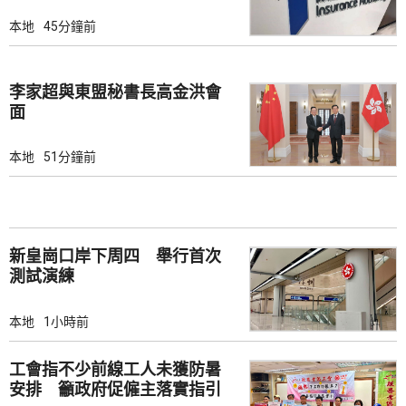
解讀
本地
45分鐘前
李家超與東盟秘書長高金洪會
面
本地
51分鐘前
新皇崗口岸下周四 舉行首次
測試演練
本地
1小時前
工會指不少前線工人未獲防暑
安排 籲政府促僱主落實指引