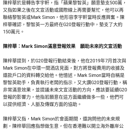
陳梓華於是轉告李宇軒，指「蘋果黎智英」願意墊支500萬，
又指如果之後在文宣活動或國際線上再需要幫忙，他可以再
聯絡黎智英或Mark Simon，他形容李宇軒當時反應興奮。陳
梓華確認，黎智英一方最終在G20登報行動中，墊支了大約
150萬元。
陳梓華：Mark Simon滿意登報效果 願助未來的文宣活動
陳梓華提到，於G20登報行動結束後，他在2019年7月首次與
Mark Simon在中環一間酒店見面，對方將登報費用的收據及
還款戶口的資料轉交給他。他憶述，Mark Simon當時自稱是
黎智英助手，負責執行老闆的指示，又大讚G20登報行動，稱
非常滿意效果，並提議未來文宣活動的方向，應該要延續G20
登報的影響力，他指若願意在這方面繼續做多一些，他們可
以提供經濟、人脈及傳媒方面的協助。
陳梓華又指，Mark Simon於會面期間，還詢問他的未來規
劃，陳梓華回應指想做生意，但在香港難以開立海外離岸公