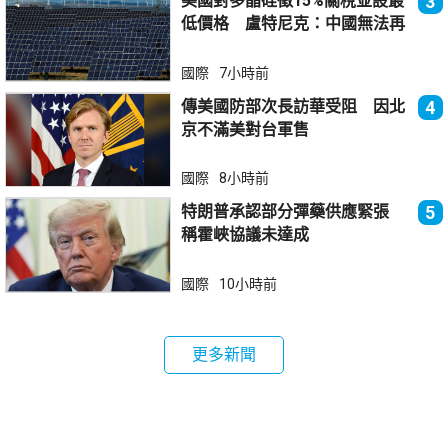
美國對多晶硅徵15%關稅並設最
3
低價格 盧特尼克：中國無法再
傾銷
國際
7小時前
傳美國防部次長訪華受阻 因北
4
京不滿美對台軍售
國際
8小時前
特朗普承認部分彈藥供應緊張
5
稱霍峽協議未達成
國際
10小時前
更多新聞