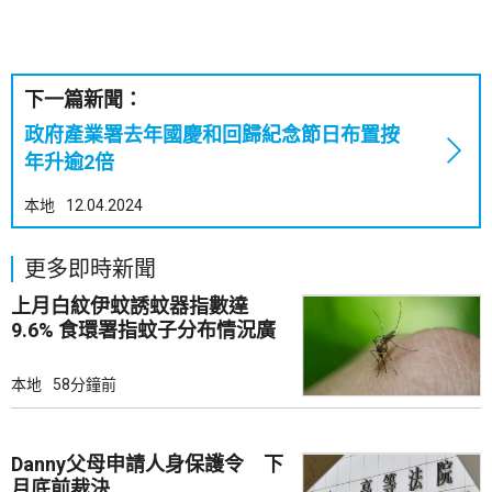
下一篇新聞：
政府產業署去年國慶和回歸紀念節日布置按
年升逾2倍
本地
12.04.2024
更多即時新聞
上月白紋伊蚊誘蚊器指數達
9.6% 食環署指蚊子分布情況廣
泛
本地
58分鐘前
Danny父母申請人身保護令 下
月底前裁決