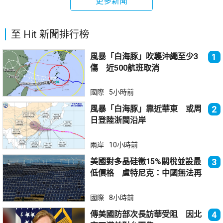
更多新聞
至 Hit 新聞排行榜
風暴「白海豚」吹襲沖繩至少3
1
傷 近500航班取消
國際
5小時前
風暴「白海豚」靠近華東 或周
2
日登陸浙閩沿岸
兩岸
10小時前
美國對多晶硅徵15%關稅並設最
3
低價格 盧特尼克：中國無法再
傾銷
國際
8小時前
傳美國防部次長訪華受阻 因北
4