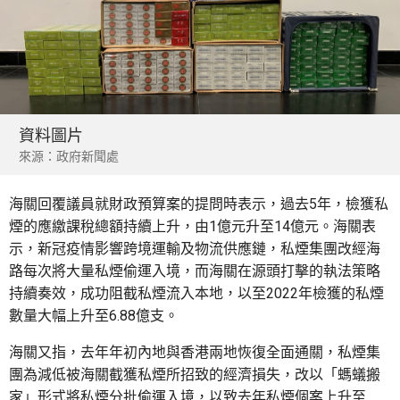
資料圖片
來源：政府新聞處
海關回覆議員就財政預算案的提問時表示，過去5年，檢獲私
煙的應繳課稅總額持續上升，由1億元升至14億元。海關表
示，新冠疫情影響跨境運輸及物流供應鏈，私煙集團改經海
路每次將大量私煙偷運入境，而海關在源頭打擊的執法策略
持續奏效，成功阻截私煙流入本地，以至2022年檢獲的私煙
數量大幅上升至6.88億支。
海關又指，去年年初內地與香港兩地恢復全面通關，私煙集
團為減低被海關截獲私煙所招致的經濟損失，改以「螞蟻搬
家」形式將私煙分批偷運入境，以致去年私煙個案上升至