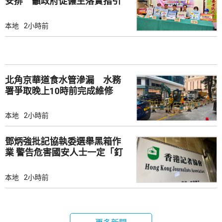
安排 籲政府促僱主落實指引
本地
2小時前
北角京華道食水管滲漏 水務
署爭取晚上10時前完成維修
本地
2小時前
鄧炳強批記協執委選舉黑箱作
業 警告危害國安人士一定「釘
死你」
本地
2小時前