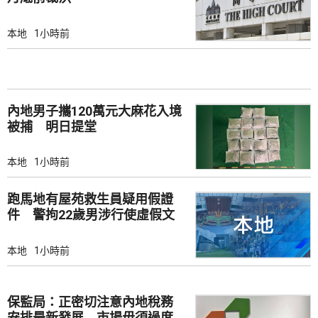
本地
1小時前
內地男子攜120萬元大麻花入境
被捕 明日提堂
本地
1小時前
跑馬地有屋苑救生員疑用假證
件 警拘22歲男涉行使虛假文
書
本地
1小時前
保監局：正密切注意內地稅務
安排最新發展 市場毋須過度