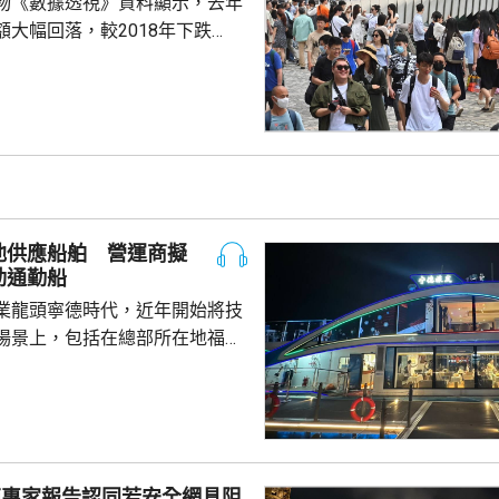
物《數據透視》資料顯示，去年
額大幅回落，較2018年下跌
境外消費實質增長10%。 立法
在一個電台節目指，相信訪港旅
力，問題是如何令他們留港更
費。他指，全球都面對旅客消費
去年過夜旅客人均消費5000多
容易，加上本港過境客增加，人
客模式轉變，旅
池供應船舶 營運商擬
，更追求體驗式...
動通勤船
業龍頭寧德時代，近年開始將技
場景上，包括在總部所在地福建
船用電池。 負責營運的文
動船初期投入的成本比燃油船
至5年後將會回本，希望未來將電
多6小
苑專家報告認同若安全網具阻