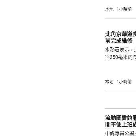
他強調，面對
本地
1小時前
院或改善醫院
注重預防，將
透過地區康健
北角京華道
絡」，建立無縫的
前完成維修
發展的科技如人
水務署表示，
徑250毫米
響福蔭道、京
應。水務署關
程團隊正全力
本地
1小時前
成，恢復食水供應。 署方派出
水箱提供臨時
供樽裝水，並
及相關管理處
流動圖書館服務有待
切協助
間不便上班
申訴專員公署