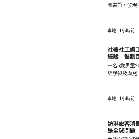
圖書館，發現
站的到訪人次
選址有改善空間。 身兼香港出版總
法會議員李家
本地
1小時前
流動圖書館開
6時，周日及
社署社工總
方便。他又認
經驗 倡制
圖書館的需求
一名5歲男童2
資料，檢視流動
認誤殺及虐兒
提到曾有社署
死前3個月，
良。 社署社
本地
1小時前
指，案發時正
困難，估計可
讓小朋友除下
訪港旅客消費
能控制的事情
是全球問題
非政府組織跟進