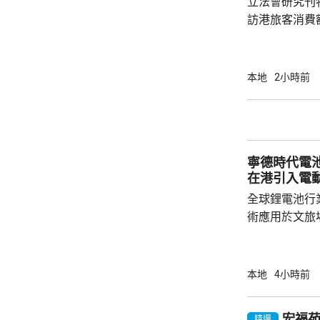
立法會研究刊
訪港旅客消費
44%，同期港人
會議員姚柏良
客有一定消費
本地
2小時前
久，更願意消
下降的趨勢，
元，已經很不
均消費下降是正常。 疫情後旅
寧德時代電
客來港不只購物
在港引入電
全球鋰電池行
術應用於文旅
寧德，研製電動觀光
旅集團指，電
貴，但預料3
本地
4小時前
動船引入香港。 電動船充滿電可續航最
時 去年5月於港交所掛牌上市的寧德時代，目
宏福
精選