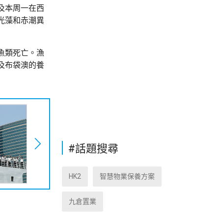
及本周一在西
光藻和赤潮異
魚類死亡。漁
及布袋澳的養
#話題搜尋
HK2
智慧物業保養方案
九倉置業