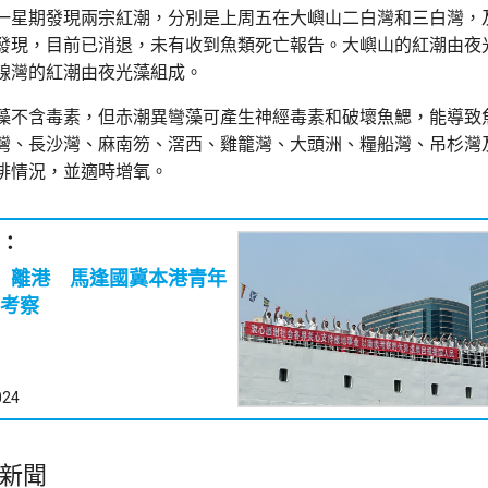
一星期發現兩宗紅潮，分別是上周五在大嶼山二白灣和三白灣，
發現，目前已消退，未有收到魚類死亡報告。大嶼山的紅潮由夜
線灣的紅潮由夜光藻組成。
藻不含毒素，但赤潮異彎藻可產生神經毒素和破壞魚鰓，能導致
灣、長沙灣、麻南笏、滘西、雞籠灣、大頭洲、糧船灣、吊杉灣
排情況，並適時增氧。
：
」離港 馬逢國冀本港青年
考察
024
新聞