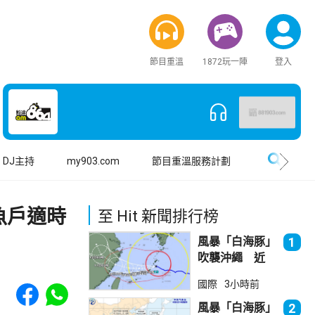
節目重溫
1872玩一陣
登入
搜尋
DJ主持
my903.com
節目重溫服務計劃
魚戶適時
至 Hit 新聞排行榜
風暴「白海豚」
1
吹襲沖繩 近
500航班取消
Share to Facebook
Share to WhatsApp
國際
3小時前
風暴「白海豚」
2