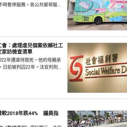
不時暫停服務，各公共屋邨服務
參差，由數十至數千不等，反映
會會長的立
駒，在一個電台節目表示，現時
放時間，一般由上午10時至傍晚
公眾假期休息，對上班一族並不
工會：處理虐兒個案依賴社工
為，隨著人口遷移，各區對流動
定家訪檢查清單
或有改變，建議康文署公開更多
022年遭虐待致死，他的母親承
圖書館的選址，未來...
，日前被判囚22年。法官判刑時
社工3次上門家訪，包括在事主
但都未能察覺事主嚴重發育不
工總工會主席梁建雄在本台節目
值疫情，當時提供社會服務相當
能導致家訪次數減少，又指能否
口罩或面對面見社工，並非社工
較2018年跌44% 議員指
。他説，當時有關個案剛剛交給
，代表社署社工判斷個案...