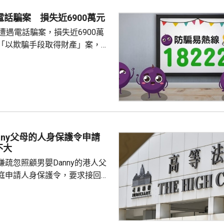
電話騙案 損失近6900萬元
遭遇電話騙案，損失近6900萬
「以欺騙手段取得財產」案，暫
員來電，訛稱她涉嫌干犯刑事罪
交保證金以證清白，事主按指示
月1日期間，先後轉賬約6894
定的銀行戶口，其後懷疑受騙，
nny父母的人身保護令申請
不大
疏忽照顧男嬰Danny的港人父
庭申請人身保護令，要求接回被
護令的Danny，高等法院早上處
ny的父親曾偉邦進入法庭前表
兢兢的心情應付審訊，信心不