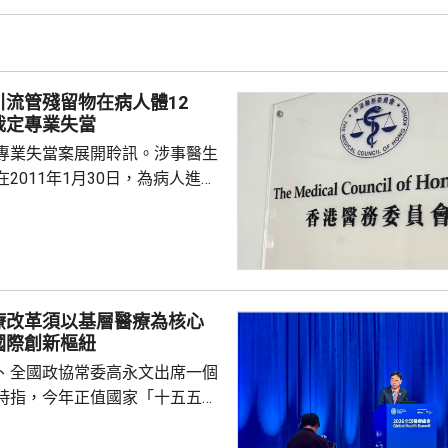
取上訴。 Danny的父母
星期只可到收容所探視兒子一
時，時間不足以餵哺母乳，指兒
愈下。
引流管殘留物在病人體12
裁定專業失當
專業失當案展開聆訊。涉事醫生
2011年1月30日，為病人進行
瘤切除手術後，無完整取出引流
2023年向另一位醫生求診，進行
發現，有三條引流管殘留物，遺
12年。醫委會裁定涉事醫生專業
療改革須以基層醫療為核心
被完全拔除，亦應及時察覺引流
國際創新樞紐
指石岳容的行為，低於合理預期
、全國政協常委高永文出席一個
的專業標準。 辯...
時指，今年正值國家「十五五」
，高質量發展已不單是追求速度
重塑以健康為導向的醫療體系。