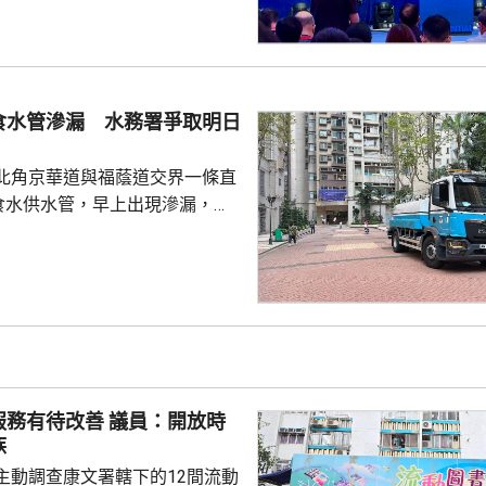
人口老化挑戰，不能單靠興建醫
管理，指香港已由注重醫療轉為
基層醫療作為醫療改革的核心，
中心和「基層醫療共同治理網
食水管滲漏 水務署爭取明日
社區健康體系。 他指，迅速
工智能診斷、基因編輯、微...
北角京華道與福蔭道交界一條直
的食水供水管，早上出現滲漏，影
華道及宏安道一帶用戶的食水供
上水掣後，現場已停止湧水，工
維修，爭取今晚深夜12時前完
2架水車及4個
食水，並派出「供水特攻隊」提
與東區民政事務處、當區區議員
保持聯繫，為受影響居民提供適
改善 議員：開放時
。 受事故影響，福蔭道部分...
族
主動調查康文署轄下的12間流動