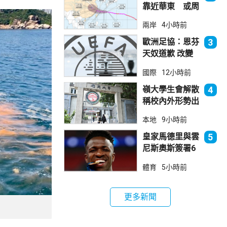
靠近華東 或周
日登陸浙閩沿岸
兩岸
4小時前
歐洲足協：恩芬
3
天奴道歉 改變
不了抵制世界盃
國際
12小時前
立場
嶺大學生會解散
4
稱校內外形勢出
現變化
本地
9小時前
皇家馬德里與雲
5
尼斯奧斯簽署6
年新約
體育
5小時前
更多新聞