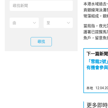
本港水域過去
貢銀線灣泳灘
彎藻組成，銀
當局指，夜光
護署已提醒馬
魚戶，留意魚
尋找
下一篇新聞
「雪龍2號
有機會參與
本地
12.04.2
更多即時