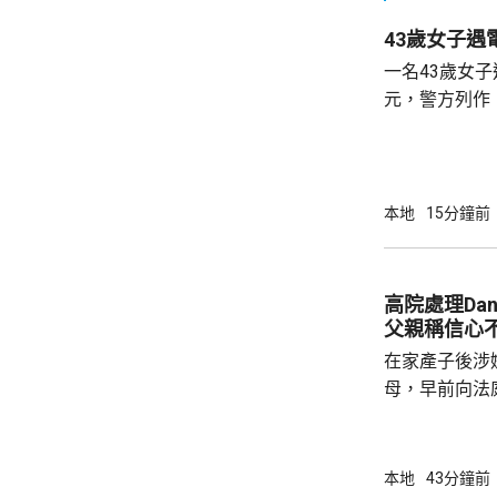
43歲女子遇
一名43歲女子
元，警方列作
時無人被捕。 警方前日接報，事主早前收到自
稱內地執法人
行，要求她繳
於上月2日至本
本地
15分鐘前
萬元至騙徒指
報案求助。
高院處理Da
父親稱信心
在家產子後涉嫌
母，早前向法
法院宣判3年保
理申請。Dan
示，懷著戰戰
本地
43分鐘前