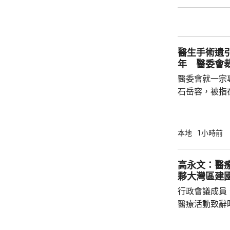
大，若申請遭拒絕會爭
早前表示，每
次、每次1小
子的健康每況
醫生手術遺
年 醫委會
醫委會就一宗
石岳容，被指在
右乳房纖維腺
管；直至病人
乳房檢查時才
本地
1小時前
留在病人體內
失當罪成。 控方引述專家報告指，醫生有責任
高永文：醫
確保引流管已
夥大灣區建
管長度有異，
行政會議成員
醫療活動致辭
規劃開局之年
與規模，更需