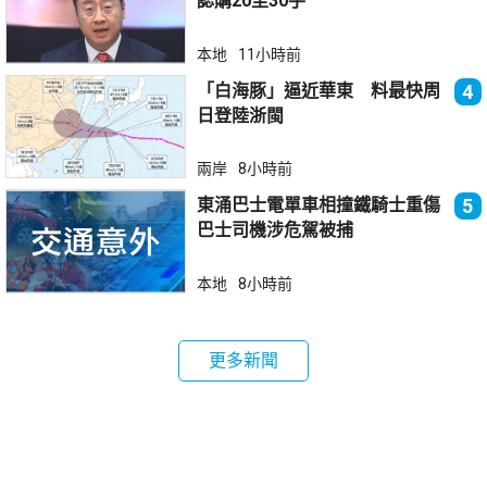
認購20至30手
本地
11小時前
「白海豚」逼近華東 料最快周
4
日登陸浙閩
兩岸
8小時前
東涌巴士電單車相撞鐵騎士重傷
5
巴士司機涉危駕被捕
本地
8小時前
更多新聞