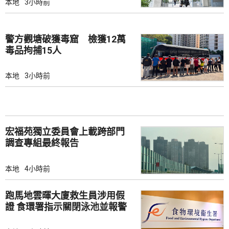
本地
3小時前
警方觀塘破獲毒窟 檢獲12萬
毒品拘捕15人
本地
3小時前
宏福苑獨立委員會上載跨部門
調查專組最終報告
本地
4小時前
跑馬地雲暉大廈救生員涉用假
證 食環署指示關閉泳池並報警