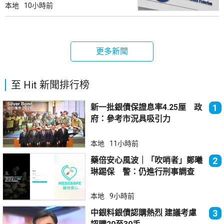
本地
10小時前
更多新聞
至 Hit 新聞排行榜
新一批銀債保證息率4.25厘 政
1
府：參考市況具吸引力
本地
11小時前
藥倍安心風波｜「吹哨者」鄭曦
2
琳踢保 警：仍進行刑事調查
本地
9小時前
中銀料銀債認購熱烈 建議考慮
3