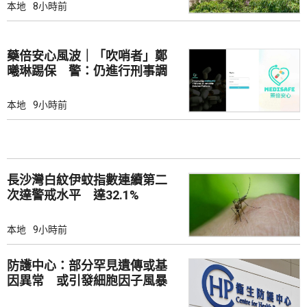
本地
8小時前
藥倍安心風波｜「吹哨者」鄭
曦琳踢保 警：仍進行刑事調
查
本地
9小時前
長沙灣白紋伊蚊指數連續第二
次達警戒水平 達32.1%
本地
9小時前
防護中心：部分罕見遺傳或基
因異常 或引發細胞因子風暴