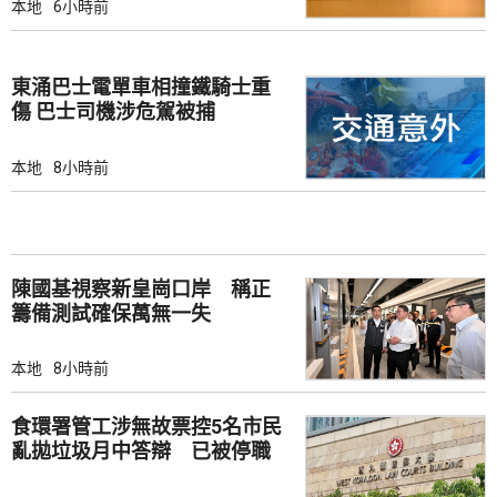
本地
6小時前
東涌巴士電單車相撞鐵騎士重
傷 巴士司機涉危駕被捕
本地
8小時前
陳國基視察新皇崗口岸 稱正
籌備測試確保萬無一失
本地
8小時前
食環署管工涉無故票控5名市民
亂拋垃圾月中答辯 已被停職