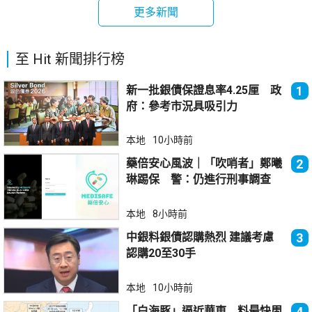
更多新聞
至 Hit 新聞排行榜
新一批銀債保證息率4.25厘 政
1
府：參考市況具吸引力
本地
10小時前
藥倍安心風波｜「吹哨者」鄭曦
2
琳踢保 警：仍進行刑事調查
本地
8小時前
中銀料銀債認購熱烈 建議考慮
3
認購20至30手
本地
10小時前
「白海豚」逼近華東 料最快周
4