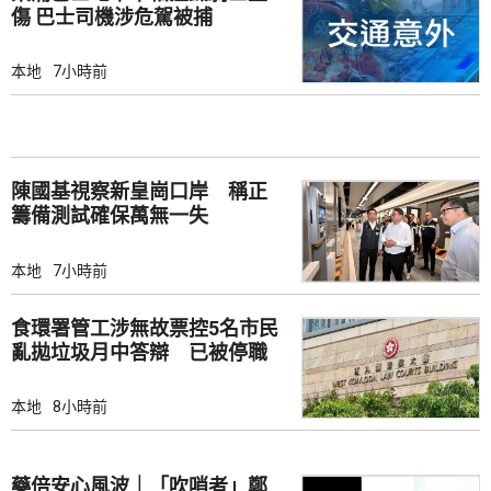
傷 巴士司機涉危駕被捕
本地
7小時前
陳國基視察新皇崗口岸 稱正
籌備測試確保萬無一失
本地
7小時前
食環署管工涉無故票控5名市民
亂拋垃圾月中答辯 已被停職
本地
8小時前
藥倍安心風波｜「吹哨者」鄭