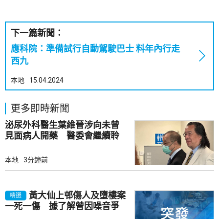
下一篇新聞：
應科院：準備試行自動駕駛巴士 料年內行走
西九
本地
15.04.2024
更多即時新聞
泌尿外科醫生葉維晉涉向未曾
見面病人開藥 醫委會繼續聆
訊
本地
3分鐘前
黃大仙上邨傷人及墮樓案
精選
一死一傷 據了解曾因噪音爭
執