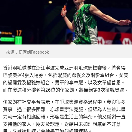
來源：伍家朗Facebook
香港羽毛球隊在浙江寧波完成亞洲羽毛球錦標賽後，將奪得
巴黎奧運4張入場券，包括混雙的鄧俊文及謝影雪組合、女雙
的楊霈霖及楊雅婷組合、男單的李卓耀、以及女單盧善恩。
而在奧運積分排名第26位的伍家朗，將無緣第3次征戰奧運。
伍家朗在社交平台表示，在爭取奧運資格過程中，參與很多
賽事，遇上很多困難，亦想盡辦法克服，但認為人生並非盡
力就一定有相應回報，形容是生活上的無奈。他又感謝一直
支持他的家人、朋友及球迷，對結果未如理想感到不好意
思，又感謝批評者令他學習如何處理抨擊。