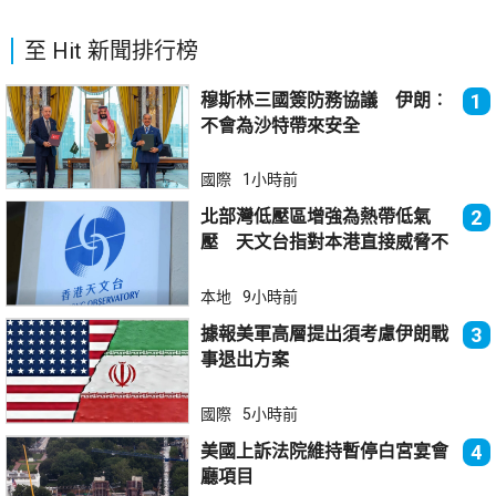
至 Hit 新聞排行榜
穆斯林三國簽防務協議 伊朗︰
1
不會為沙特帶來安全
國際
1小時前
北部灣低壓區增強為熱帶低氣
2
壓 天文台指對本港直接威脅不
大
本地
9小時前
據報美軍高層提出須考慮伊朗戰
3
事退出方案
國際
5小時前
美國上訴法院維持暫停白宮宴會
4
廳項目