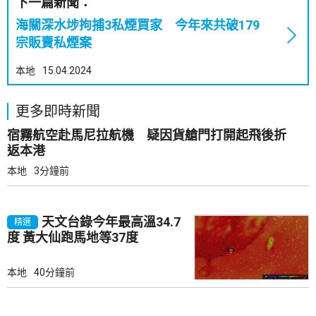
下一篇新聞：
海關深水埗拘捕3私煙買家 今年來共破179
宗販賣私煙案
本地
15.04.2024
更多即時新聞
宿霧航空赴馬尼拉航機 疑因貨艙門打開起飛後折
返本港
本地
3分鐘前
天文台錄今年最高溫34.7
精選
度 黃大仙跑馬地等37度
本地
40分鐘前