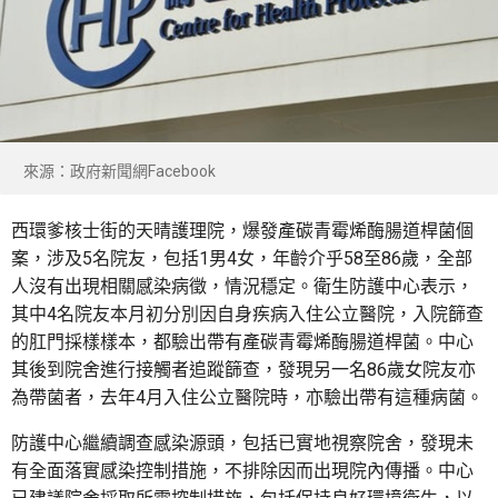
來源：政府新聞網Facebook
西環爹核士街的天晴護理院，爆發產碳青霉烯酶腸道桿菌個
案，涉及5名院友，包括1男4女，年齡介乎58至86歲，全部
人沒有出現相關感染病徵，情況穩定。衛生防護中心表示，
其中4名院友本月初分別因自身疾病入住公立醫院，入院篩查
的肛門採樣樣本，都驗出帶有產碳青霉烯酶腸道桿菌。中心
其後到院舍進行接觸者追蹤篩查，發現另一名86歲女院友亦
為帶菌者，去年4月入住公立醫院時，亦驗出帶有這種病菌。
防護中心繼續調查感染源頭，包括已實地視察院舍，發現未
有全面落實感染控制措施，不排除因而出現院內傳播。中心