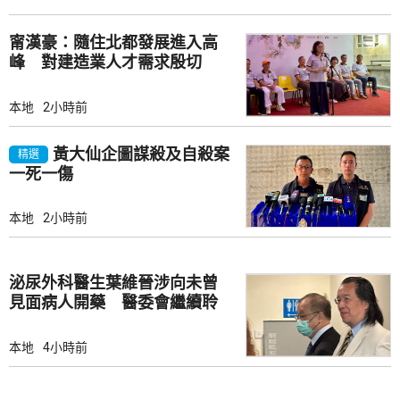
甯漢豪：隨住北都發展進入高
峰 對建造業人才需求殷切
本地
2小時前
黃大仙企圖謀殺及自殺案
精選
一死一傷
本地
2小時前
泌尿外科醫生葉維晉涉向未曾
見面病人開藥 醫委會繼續聆
訊
本地
4小時前