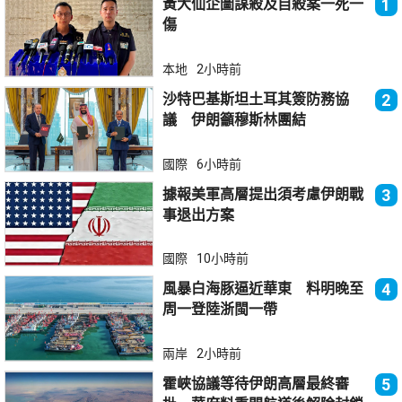
黃大仙企圖謀殺及自殺案一死一
1
傷
本地
2小時前
沙特巴基斯坦土耳其簽防務協
2
議 伊朗籲穆斯林團結
國際
6小時前
據報美軍高層提出須考慮伊朗戰
3
事退出方案
國際
10小時前
風暴白海豚逼近華東 料明晚至
4
周一登陸浙閩一帶
兩岸
2小時前
霍峽協議等待伊朗高層最終審
5