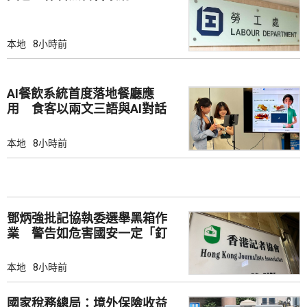
本地
8小時前
AI餐飲系統首度落地餐廳應
用 食客以兩文三語與AI對話
點餐
本地
8小時前
鄧炳強批記協執委選舉黑箱作
業 警告如危害國安一定「釘
死你」
本地
8小時前
國家稅務總局：境外保險收益