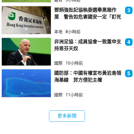
體育
3小時前
鄧炳強批記協執委選舉黑箱作
3
業 警告如危害國安一定「釘死
你」
本地
8小時前
非洲足協：成員協會一致重申支
4
持恩芬天奴
國際
10小時前
國防部：中國有權宣布黃岩島領
5
海基線 菲方侵犯主權
國際
11小時前
更多新聞