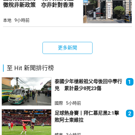
徵稅非新政策 亦非針對香港
市場
本地
9小時前
更多新聞
至 Hit 新聞排行榜
泰國少年槍殺祖父母後回中學行
1
兇 累計最少8死23傷
國際
5小時前
足球熱身賽丨拜仁慕尼黑2:1擊
2
敗阿士東維拉