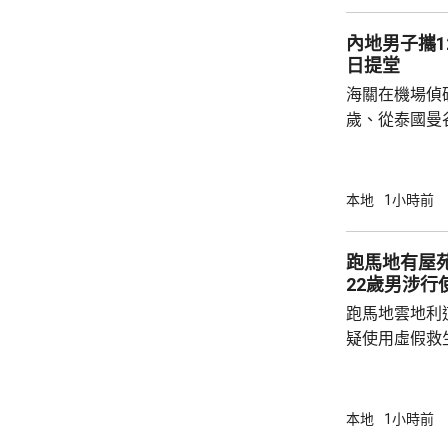
署限制探訪的
內地男子攜1
《公民和政治權
日提堂
海關在機場偵
歲、從泰國曼
的手提行李箱
花，黑市約值
一項販運危險
本地
1小時前
提堂。
跑馬地有屋
22歲男涉行
跑馬地雲地利
疑使用虛假救
苑內拘捕一名
書，並檢獲一
釋，下月上旬向警方報
本地
1小時前
關屋苑的泳池