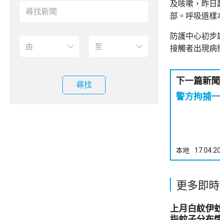
及咳嗽，昨日
部。呼吸道樣
防護中心初步
接觸者出現病
下一篇新聞
尋找
警方拘捕一
本地
17.04.2
更多即時
上月白紋伊蚊誘
指蚊子分布