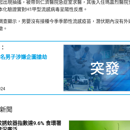
起出現抽搐，被帶到仁濟醫院急症室求醫，其後入住瑪嘉烈醫院
本化驗證實對H1甲型流感病毒呈陽性反應。
調查顯示，男嬰沒有接種今季季節性流感疫苗，潛伏期內沒有外
徵。
：
名男子涉嫌企圖搶劫
024
新聞
蚊器指數達9.6% 食環署
情況廣泛