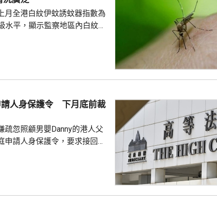
上月全港白紋伊蚊誘蚊器指數為
於二級水平，顯示監察地區內白紋伊
頗為廣泛。62個監察地區中，3
誘蚊器指數高於20%，分別是啟
馬鞍山，大多位於區內的私人住
學校、醫院及公眾地方。 食環
9月期間，炎熱多雨天氣有利蚊子
方已聯同相關部門，在有關地區
母申請人身保護令 下月底前裁
蚊工作；原先在分區誘蚊器指數
強化控蚊工...
疏忽照顧男嬰Danny的港人父
庭申請人身保護令，要求接回被
護令的Danny，高等法院早上閉
9月底前頒佈裁決。 Danny
在庭外表示，社署認為他們在家
行產檢、沒有提供足夠醫療等，
指兩人的三名子女都是在家生
機會高。他們就在庭上提出，社