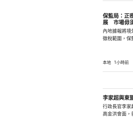
理業監管局，
保監局：正
展 市場毋
內地據報將境
徵稅範圍，保
地有關金融產
與業界保持緊密溝通。 保監
境外投資收益
本地
1小時前
存在，市場不
險市場發展成
貨幣選擇、環
承等專業服務
李家超與東
力。 香港
行政長官李家
高金洪會面，
交流意見。李
處密切交流，