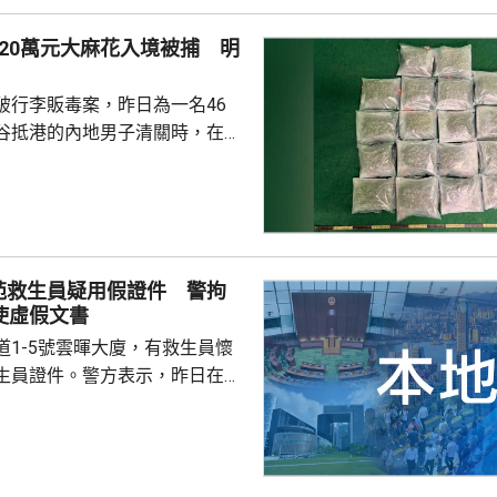
做法是違反《兒童權利公約》及
20萬元大麻花入境被捕 明
利國際公約...
破行李販毒案，昨日為一名46
谷抵港的內地男子清關時，在他
內檢獲20包、共重約6公斤大麻
120萬元，將他拘捕。他已被控
藥物罪，明日在九龍城裁判法院
苑救生員疑用假證件 警拘
使虛假文書
道1-5號雲暉大廈，有救生員懷
生員證件。警方表示，昨日在屋
22歲本地男子，涉嫌行使虛假文
張懷疑虛假證件。男子獲准保
到。 食環署昨日指示有
立即關閉及報警，並通報物業管