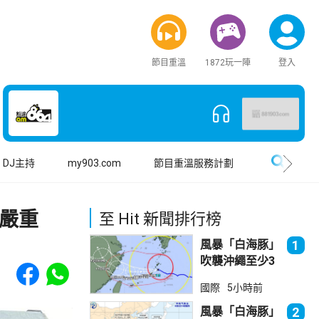
節目重溫
1872玩一陣
登入
搜尋
DJ主持
my903.com
節目重溫服務計劃
嚴重
至 Hit 新聞排行榜
風暴「白海豚」
1
吹襲沖繩至少3
Share to Facebook
Share to WhatsApp
傷 近500航班
國際
5小時前
取消
風暴「白海豚」
2