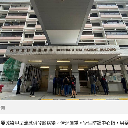
新聞
男嬰感染甲型流感併發腦病變，情況嚴重。衞生防護中心指，男