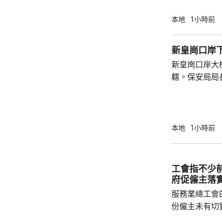
加入《區域全面
表示，特區政
本地
1小時前
劃，會繼續深
金融、物流和
新皇崗口岸
指，香港在「
新皇崗口岸大
通世界的獨特優
轄。保安局局
大型測試，動
未來亦會舉行動
練，每次演練
指，皇崗口岸
本地
1小時前
7700人通關
內2萬人通關
多，若能應付
工會指不少
順。
府促僱主落
服務業總工會
份僱主未有切
強執法。工會