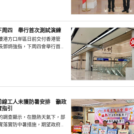
經濟伙伴關係協定》。 李家超
府正全速制定香港第一個五年規
化與東盟成員國在貿易、投資、
創新科技等領域的交流合作。他
下周四 舉行首次測試演練
一國兩制」下擁有背靠祖國、聯
樓港方口岸區日前交付香港管
勢，會積極擔當「超級聯...
長鄧炳強指，下周四會舉行首次
員約1000人測試口岸交通運作，
員5000至2萬人不等的測試演
後都會檢討成效及改進空間。 他
以往最高峰期間是1小時內有
，今次最大型演練將會測試1小時
，比現時高峰人數高出一倍有
人流，相信日後運作會相對暢
前線工人未獲防暑安排 籲政
實指引
的調查顯示，在酷熱天氣下，部
實落實防中暑措施，期望政府加
早前訪問逾500名戶外工人，當