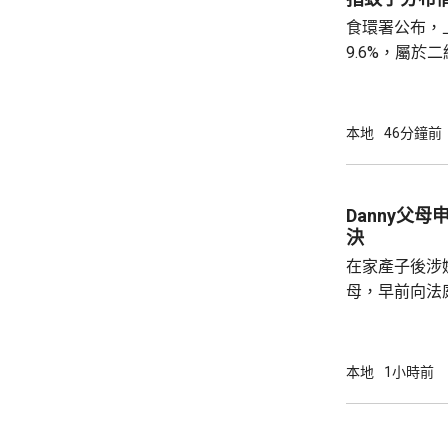
食環署公布，
9.6%，屬
蚊的分布情況
個地區的分區
德、長沙灣及
本地
46分鐘前
宅、公共屋邨、
署指，在5至
迅速繁殖。署
Danny父
加強防蚊及滅
決
達20%時啓動的
在家產子後涉嫌
母，早前向法
法院宣判3年保
門處理申請，將於
的父母聆訊後
本地
1小時前
生產、沒有進
構成疏忽，又
產，認為重犯