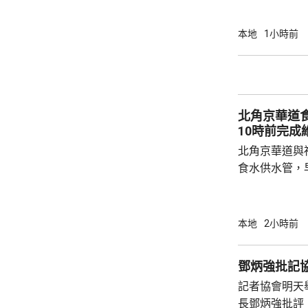
中有近四成工
作逾4小時，
本地
1小時前
無提供防暑裝
中暑症狀，甚至暈倒送
主及工人均不
指引》，而且
北角京華道
律約束力不足，
10時前完成
北角京華道與
食水供水管，
華道及宏安道
示，工程團隊
外，福蔭道、
本地
2小時前
供應已於上午
隊正全力維修
鄧炳強批記
10時前恢復海峰園
記者協會明天
水車及4個水
長鄧炳強批評