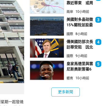
靠近華東 或周
日登陸浙閩沿岸
兩岸
10小時前
美國對多晶硅徵
3
15%關稅並設最
低價格 盧特尼
國際
8小時前
克：中國無法再
傾銷
傳美國防部次長
4
訪華受阻 因北
京不滿美對台軍
國際
9小時前
售
皇家馬德里與雲
5
尼斯奧斯簽署6
年新約
體育
10小時前
更多新聞
嬰星期一起發燒