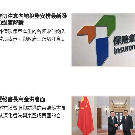
將考慮向泳池持牌人提出檢控。
密切注意內地稅務安排最新發
須過度解讀
外保險保單產生的各類收益納入
監局表示，與政府正密切注意內
品稅務安排的最新發展，同時會
局指，中國居民就
必須依法申報及繳稅的要求一直
用過度解讀或作出揣測。香港保
熟，產品設計靈活先進，可提供
球資產配置、人生規劃、財富傳
，相信對內地客戶有一定吸引
盟秘書長高金洪會面
保險業聯會表示，截至目前為...
超在禮賓府與訪港的東盟秘書長
就深化香港與東盟成員國的合作
家超指，香港會繼續與東盟秘書
並爭取其他持份者支持香港早日