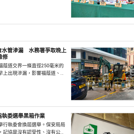
人，連續或間接在酷熱天氣下工
僱主沒有安排額外休息時間，亦
備。工會指，不少戶外工人出現
院。 調查反映，部份僱
熟悉勞工處的《預防工作時中暑
工作暑熱警告等指引對僱主的法
食水管滲漏 水務署爭取晚上
部份僱主的防中暑措施...
維修
福蔭道交界一條直徑250毫米的
早上出現滲漏，影響福蔭道、京
一帶用戶的食水供應。水務署表
已經完成供水調度，除了海峰園
京華道及宏安道一帶用戶的食水
11時起恢復正常。水務署工程團
，視乎水管損壞情況，爭取晚上
協執委選舉黑箱作業
的食水供應。 署方派出2架
舉行執委會換屆選舉。保安局局
箱提供臨時食水，並派出「供水
，記協是沒有認受性、沒有公信
特攻隊」提供樽裝水。 居民：...