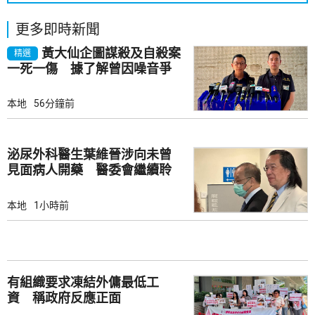
更多即時新聞
黃大仙企圖謀殺及自殺案
精選
一死一傷 據了解曾因噪音爭
執
本地
56分鐘前
泌尿外科醫生葉維晉涉向未曾
見面病人開藥 醫委會繼續聆
訊
本地
1小時前
有組織要求凍結外傭最低工
資 稱政府反應正面