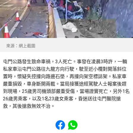
來源：網上截圖
屯門公路發生致命車禍，3人死亡。事發在凌晨3時許，一輛
私家車沿屯門公路往九龍方向行駛，駛至近小欖對開落斜位
置時，懷疑失控撞向路邊石壆，再撞向架空標誌架。私家車
嚴重損毀，車身斷開兩截。當局接獲途經駕駛人士報案後趕
到現場，25歲男司機頭部嚴重受傷，當場證實死亡，另外1名
26歲男乘客，以及1名23歲女乘客，昏迷送往屯門醫院搶
救，其後搶救無效不治。
Share to Facebook
Share to WhatsApp