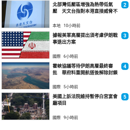
北部灣低壓區增強為熱帶低氣
2
壓 天文台指對本港直接威脅不
大
本地
10小時前
據報美軍高層提出須考慮伊朗戰
3
事退出方案
國際
6小時前
霍峽協議等待伊朗高層最終審
4
批 華府料重開航道後解除封鎖
國際
5小時前
美國上訴法院維持暫停白宮宴會
5
廳項目
國際
9小時前