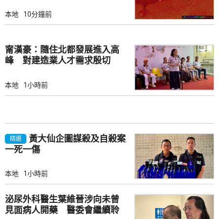
本地
10分鐘前
甯漢豪：隨住北都發展進入高
峰 對建造業人才需求殷切
本地
1小時前
黃大仙企圖謀殺及自殺案
精選
一死一傷
本地
1小時前
泌尿外科醫生葉維晉涉向未曾
見面病人開藥 醫委會繼續聆