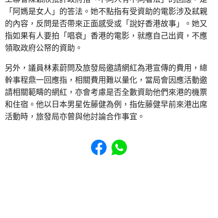
「阿媽是女人」的答法。她不點指有受資助的電影涉及弒親
的內容，反問是否帶來正面感受或「說好香港故事」。她又
指如果有人要拍「唱衰」香港的電影，就應自己出資，不應
領取政府公帑的資助。
另外，議員林素蔚問及旅發局邀請網紅為港宣傳的費用，總
幹事程鼎一回應指，相關費用難以量化，當局會因應活動邀
請相關範疇的網紅，亦會考慮是否全數資助他們來港的機票
和住宿。他以日本男星佐藤健為例，指佐藤健早前來港出席
活動時，旅發局亦曾與他討論合作事宜。
Share to Facebook
Share to WhatsApp