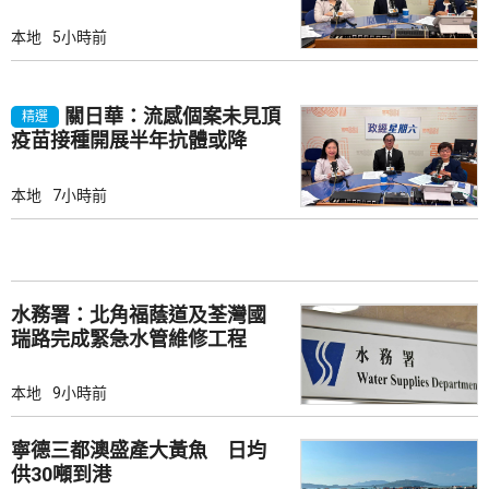
本地
5小時前
關日華：流感個案未見頂
精選
疫苗接種開展半年抗體或降
本地
7小時前
水務署：北角福蔭道及荃灣國
瑞路完成緊急水管維修工程
本地
9小時前
寧德三都澳盛產大黃魚 日均
供30噸到港