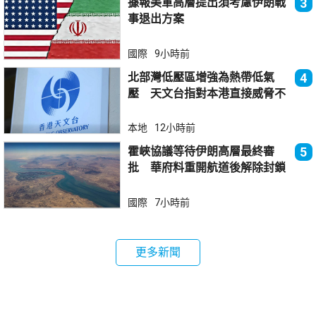
據報美軍高層提出須考慮伊朗戰
3
事退出方案
國際
9小時前
北部灣低壓區增強為熱帶低氣
4
壓 天文台指對本港直接威脅不
大
本地
12小時前
霍峽協議等待伊朗高層最終審
5
批 華府料重開航道後解除封鎖
國際
7小時前
更多新聞