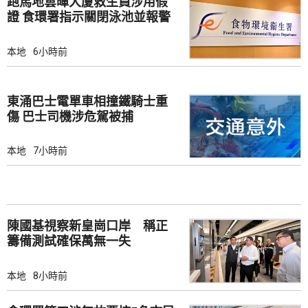
跑馬地雲暉大廈救生員涉用假
證 食環署指示關閉泳池並報警
本地
6小時前
東涌巴士電單車相撞鐵騎士重
傷 巴士司機涉危駕被捕
本地
7小時前
陳國基視察新皇崗口岸 稱正
籌備測試確保萬無一失
本地
8小時前