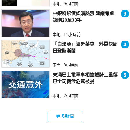
本地
9小時前
中銀料銀債認購熱烈 建議考慮
3
認購20至30手
本地
11小時前
「白海豚」逼近華東 料最快周
4
日登陸浙閩
兩岸
8小時前
東涌巴士電單車相撞鐵騎士重傷
5
巴士司機涉危駕被捕
本地
7小時前
更多新聞