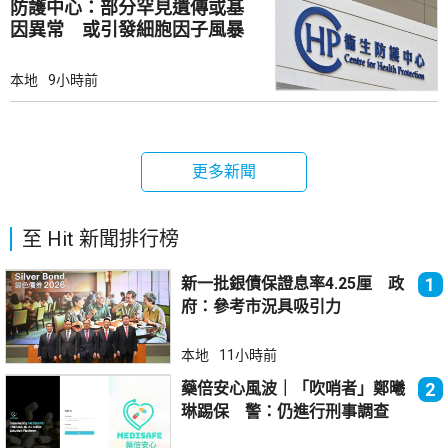
防護中心：部分罕見遺傳或基
因異常 或引發細胞因子風暴
本地
9小時前
更多新聞
至 Hit 新聞排行榜
新一批銀債保證息率4.25厘 政
1
府：參考市況具吸引力
本地
11小時前
藥倍安心風波｜「吹哨者」鄭曦
2
琳踢保 警：仍進行刑事調查