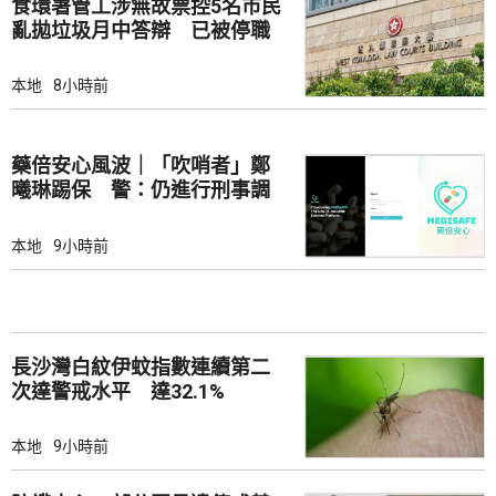
食環署管工涉無故票控5名市民
亂拋垃圾月中答辯 已被停職
本地
8小時前
藥倍安心風波｜「吹哨者」鄭
曦琳踢保 警：仍進行刑事調
查
本地
9小時前
長沙灣白紋伊蚊指數連續第二
次達警戒水平 達32.1%
本地
9小時前