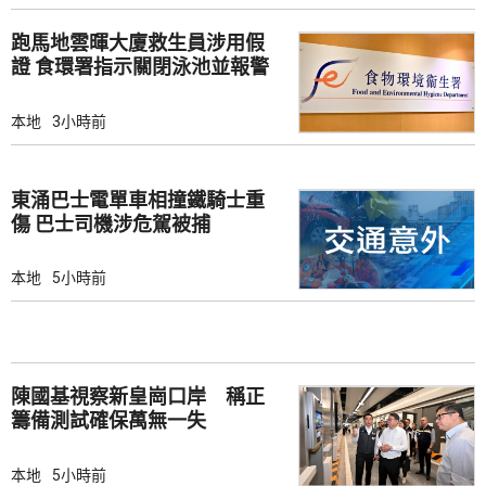
跑馬地雲暉大廈救生員涉用假
證 食環署指示關閉泳池並報警
本地
3小時前
東涌巴士電單車相撞鐵騎士重
傷 巴士司機涉危駕被捕
本地
5小時前
陳國基視察新皇崗口岸 稱正
籌備測試確保萬無一失
本地
5小時前