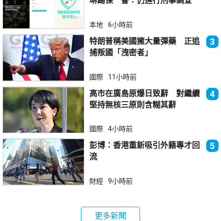
琳踢保 警：仍進行刑事調查
本地
6小時前
特朗普稱美國擁大量彈藥 正追
3
捕叛國「洩密者」
國際
11小時前
高市在廣島原爆日致辭 對繼續
4
堅持無核三原則含糊其辭
國際
4小時前
彭博：香港重新吸引外籍專才回
5
流
財經
9小時前
更多新聞