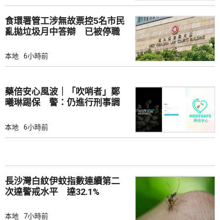
食環署管工涉無故票控5名市民
亂拋垃圾月中答辯 已被停職
本地
6小時前
藥倍安心風波｜「吹哨者」鄭
曦琳踢保 警：仍進行刑事調
查
本地
6小時前
長沙灣白紋伊蚊指數連續第二
次達警戒水平 達32.1%
本地
7小時前