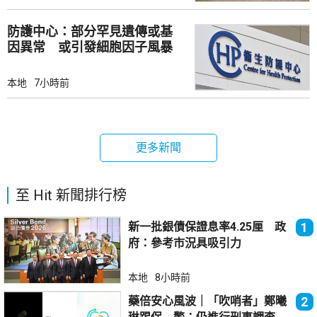
防護中心：部分罕見遺傳或基
因異常 或引發細胞因子風暴
本地
7小時前
更多新聞
至 Hit 新聞排行榜
新一批銀債保證息率4.25厘 政
1
府：參考市況具吸引力
本地
8小時前
藥倍安心風波｜「吹哨者」鄭曦
2