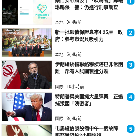
藥倍安心風波｜「吹哨者」鄭曦
1
琳踢保 警：仍進行刑事調查
本地
3小時前
新一批銀債保證息率4.25厘 政
2
府：參考市況具吸引力
本地
5小時前
伊朗總統指聯絡穆傑塔巴非常困
3
難 斥有人試圖製造分裂
國際
10小時前
特朗普稱美國擁大量彈藥 正追
4
捕叛國「洩密者」
國際
8小時前
屯馬綫信號設備中午一度故障
5
服務受阻約2小時恢復