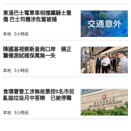
東涌巴士電單車相撞鐵騎士重
傷 巴士司機涉危駕被捕
本地
2小時前
陳國基視察新皇崗口岸 稱正
籌備測試確保萬無一失
本地
2小時前
食環署管工涉無故票控5名市民
亂拋垃圾月中答辯 已被停職
本地
3小時前