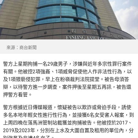
來源：商台新聞
警方上星期拘捕一名29歲男子，涉嫌與近年多宗性罪行案件
有關。他被控2項強姦、1項威脅促使他人作非法性行為，以
及1項猥褻侵犯罪，早上在粉嶺裁判法院提堂。被告母須答
辯，以待警方進一步調查，案件押後至星期五再訊，被告還
押警方看管。
警方根據近日傳媒報道，懷疑被告以欺詐或脅迫手段，誘使
多名本地年輕女性進行性行為，並接獲6名女受害人報案，到
上周四晚在落馬洲管制站截獲並拘捕被告。他被控於2017、
2019及2023年，分別在上水及大圍自置及租用的單位內，分