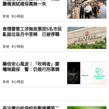
籌備測試確保萬無一失
本地
8小時前
食環署管工涉無故票控5名市民
亂拋垃圾月中答辯 已被停職
本地
8小時前
藥倍安心風波｜「吹哨者」鄭
曦琳踢保 警：仍進行刑事調
查
本地
8小時前
長沙灣白紋伊蚊指數連續第二