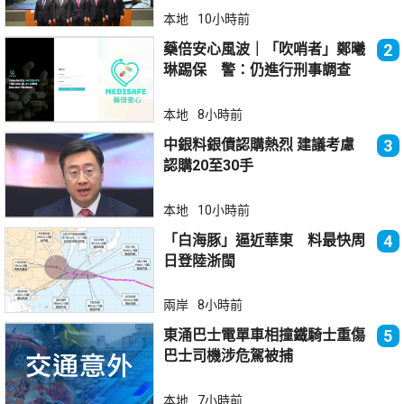
本地
10小時前
藥倍安心風波｜「吹哨者」鄭曦
2
琳踢保 警：仍進行刑事調查
本地
8小時前
中銀料銀債認購熱烈 建議考慮
3
認購20至30手
本地
10小時前
「白海豚」逼近華東 料最快周
4
日登陸浙閩
兩岸
8小時前
東涌巴士電單車相撞鐵騎士重傷
5
巴士司機涉危駕被捕
本地
7小時前