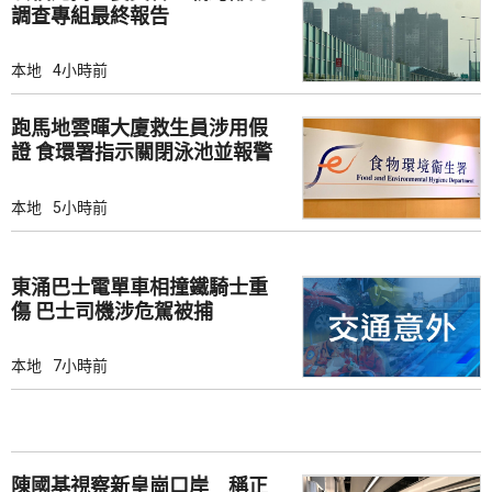
調查專組最終報告
本地
4小時前
跑馬地雲暉大廈救生員涉用假
證 食環署指示關閉泳池並報警
本地
5小時前
東涌巴士電單車相撞鐵騎士重
傷 巴士司機涉危駕被捕
本地
7小時前
陳國基視察新皇崗口岸 稱正