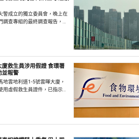
火警成立的獨立委員會，晚上在
門調查專組的最終調查報告，指
，推斷起火地點位於宏昌閣104
外的平台。有關地點堆積的殘留物
括安全網，以及遮蓋窗戶的發泡
發現其他起火源頭的情況下，跨
得出結論，認為今次火災極有可
救生員涉用假證 食環署
，起因很可能是點燃的煙蒂燒著
池並報警
燃物料。現場並發現兩個煙蒂。
馬地雲地利道1-5號雲暉大廈，
8人喪生，79人...
使用虛假救生員證件，已指示泳
亦已報警及通報物業管理業監管
到核實結果，發現一名昨日在屋
救生員，證件資料與總會紀錄不
池的當值救生員資格存疑，亦懷
供足夠合資格救生員，會考慮向