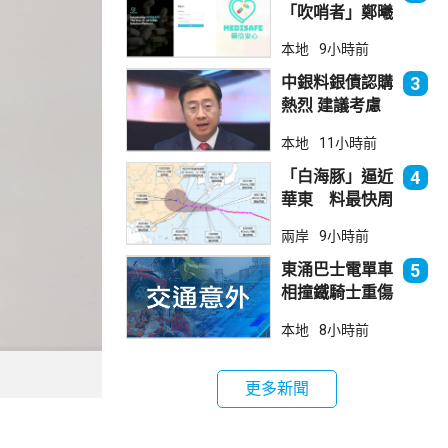
「吹哨者」鄭曦
琳踢保 警：仍
本地
9小時前
進行刑事調查
中銀料銀債認購
3
熱烈 建議考慮
認購20至30手
本地
11小時前
「白海豚」逼近
4
華東 料最快周
日登陸浙閩
兩岸
9小時前
東涌巴士電單車
5
相撞鐵騎士重傷
巴士司機涉危駕
本地
8小時前
被捕
更多新聞