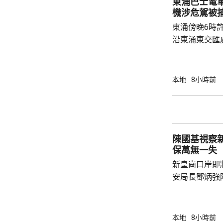
東涌巴士電單車
泳池持牌人提出檢控。 食環
機涉危駕被
上月底，對逾14
東涌傍晚6時
沿東涌東交匯
口時，懷疑切
巴士車頭，遭
體多處受傷，
本地
8小時前
60歲巴士司
嚴重傷害」被捕。 龍運表示，涉事
往沙田的路線
駕駛職務，派
陳國基視察
方調查事故原
保萬無一失
新皇崗口岸即
安局長鄧炳強
岸區視察，並
度與人員部署。 陳國基表示，由保安局
跨部門工作小
本地
8小時前