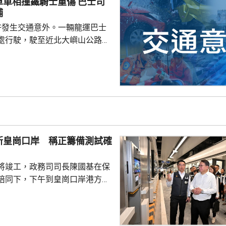
相撞鐵騎士重傷 巴士司
署表示，今年至頭
捕
00個持牌私人...
許發生交通意外。一輛龍運巴士
處行駛，駛至近北大嶼山公路出
線撞到一架電單車，電單車攝入
推行約20米。58歲電單車司機身
昏迷送往北大嶼山醫院治理。
機涉嫌「危險駕駛引致他人身體受
的是一輛開
E42巴士，已即時暫停涉事車長
員到醫院慰問傷者，並會配合警
新皇崗口岸 稱正籌備測試確
因。
將竣工，政務司司長陳國基在保
陪同下，下午到皇崗口岸港方口
聽取跨部門小組匯報最新測試進
統籌的
組，正籌備綜合營運測試、公共