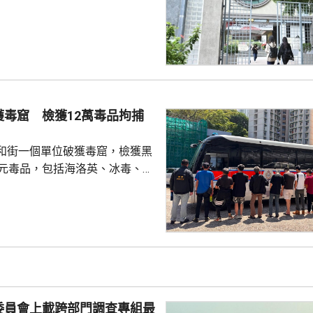
園內外形勢都出現變化，在平衡
解散的艱難決定。 前嶺大學
長賴卓賢表示，校方去年起拒絕
導致學生會無法在校內提供服
迎新活動時，校內外多個場地均
放刊物時亦遭校方沒收，形容學
 對於近年多間院校學
獲毒窟 檢獲12萬毒品拘捕
他認為是學界以至...
和街一個單位破獲毒窟，檢獲黑
萬元毒品，包括海洛英、冰毒、含
酯的煙彈，以及一批吸毒工具。
5人。其中一名43歲女子，涉嫌經
危險藥物，另外13男1女，年齡
5歲，涉嫌服食或注射危險藥物被
委員會上載跨部門調查專組最