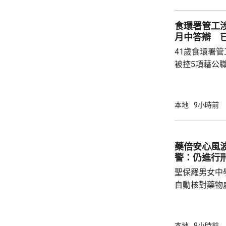
交通路線試行
試。將借鑑啟
食環署管工
蓋約20個類別
月中答辯 
測試，循序漸
41歲食環署
後即時跟進問題
被控5項藉公
裁判法院提堂
保釋，今個月27
銳，案發時為
本地
9小時前
轄下專責執法
2023至20
圾，告票未有
藥倍安心風
不在港，令他
警：仍進行
食環署：涉事管工
聖保羅男女中
自動核對藥物
年被質疑是由
城大學生鄭曦
意下披露個人
本地
9小時前