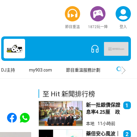
節目重溫
1872玩一陣
登入
搜尋
DJ主持
my903.com
節目重溫服務計劃
至 Hit 新聞排行榜
新一批銀債保證
1
息率4.25厘 政
Share to Facebook
Share to WhatsApp
府：參考市況具
本地
11小時前
吸引力
藥倍安心風波｜
2