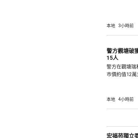
步；惟近年校
各種因素下，作出
生會外務副會
承認學生會，
本地
3小時前
務，舉例舉辦
拒絕租借，發
生會完全失去運作空間。
警方觀塘破
生會相繼解散，
15人
警方在觀塘瑞
巿價約值12
有液態依托咪
行動中拘捕1
營毒窟及販運
本地
4小時前
介乎26至7
捕。
宏福苑獨立