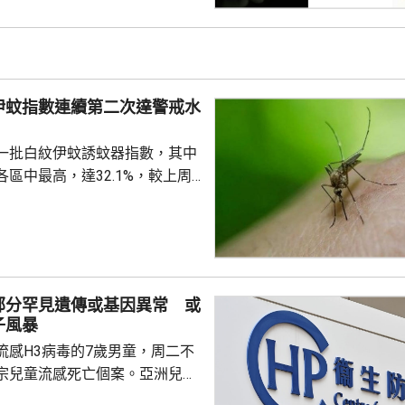
候查。鄭曦琳今日在社交平台證
完成踢保程序，獲無條件釋放。
時指，被捕女子今日更新保釋手
續保釋候查，又說案件的刑事調
伊蚊指數連續第二次達警戒水
被捕人拒絕保釋候查，...
%
一批白紋伊蚊誘蚊器指數，其中
區中最高，達32.1%，較上周
指數高1.2個百分點，亦是連續
0%的警戒水平，代表白紋伊蚊分
都低於20%，藍田及秀茂坪
盤16.1%。 署方又就在中
深水埗、北區和葵青發現3個公
部分罕見遺傳或基因異常 或
屋邨、4個私人屋苑、2個商場和1
子風暴
有積水或積水容器，分別向有關
流感H3病毒的7歲男童，周二不
張...
宗兒童流感死亡個案。亞洲兒童
長關日華，回應有市民質疑接種