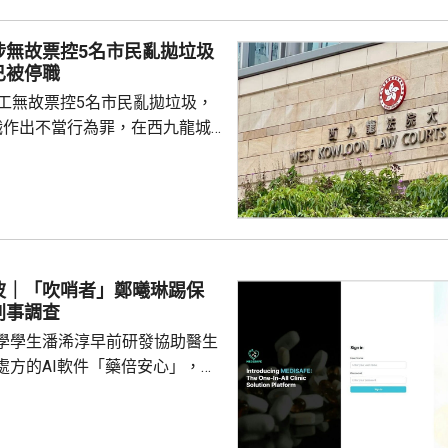
，以及全方位應急演練和壓力測
德體育園開幕前的經驗，進行涵
涉無故票控5名市民亂拋垃圾
、超過100個不同規模的演練和
已被停職
進提升口岸負荷，並在每次測試
管工無故票控5名市民亂拋垃圾，
，又要求小組必須以...
職作出不當行為罪，在西九龍城
。被告暫時毋須答辯，以1萬元
日到區域法院答辯。 被告羅
食環署深水埗區環境衞生辦事處
小隊的管工。控罪指，他涉嫌於
24年期間，無故票控5人再次亂拋垃
妥善送達，部分人被票控時甚至
波｜「吹哨者」鄭曦琳踢保
們被追討罰款、遭通緝和拘捕。
刑事調查
停職 ...
學學生潘浠淳早前研發協助醫生
處方的AI軟件「藥倍安心」，去
美國公司代為開發。揭發事件的
琳今年2月，涉嫌未獲當事人同
資料並造成指明傷害，被警方拘