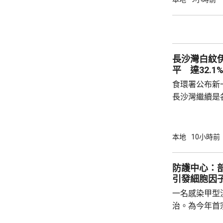
捕並獲准保釋
實，已向警方
警方回覆查詢
續時，拒絕繼
長沙灣白紋
查仍在進行中，
平 達32.1
食環署公布新
長沙灣繼續是各
公布的上一批
第二次高於2
布廣泛；其餘
本地
10小時前
18.4%、上環及西營
西區、觀塘、
防護中心：
園、4個公共
引發細胞因
個公共設施內
一名感染甲型
負責人發出共14
治。為今年首
傳染病學會會