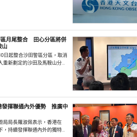
香港保持相當距離。預料今明兩
然微弱，未來數日高溫天氣持
氣旋「白海豚」的外圍下沉氣流
間天氣極端酷熱，新界部分地區
或以上。
警區月尾整合 田心分區將併
鞍山
30日起整合沙田警區分區，取消
入重新劃定的沙田及馬鞍山分
分區下，大圍及車公廟將會納入
而沙田圍、第一城及石門地鐵站
 警方指，重新界定兩
區時，已充分考慮地理形勢、重
黑點、醫院位置，以及年度大型
港發揮聯通內外優勢 推廣中
面的警政需求，確保前線單位能
遊局局長羅淑佩表示，香港在
中馬鞍山警區延...
下，持續發揮聯通內外的獨特優