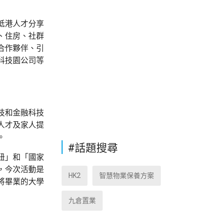
抵港人才分享
、住房、社群
合作夥伴、引
科技園公司等
技和金融科技
人才及家人提
。
#話題搜尋
紐」和「國家
，今次活動是
HK2
智慧物業保養方案
將畢業的大學
九倉置業