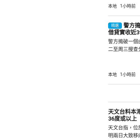
明表示，中大
本地
1小時前
里程碑，對接
港首個五年規
警方
精選
勢，在生命健
借貸實收近
推動突破，也積
警方搗破一個
年策略計劃歷經
二至周三搜查
中心，拘捕2
「刑事毁壞」
年齡介乎13
本地
1小時前
集團主腦及骨
金，同時凍結
錢。 警方指，相關三合會社團以持牌信貸公司
作掩護，以免
天文台料本
貸，集團一年間向
36度或以上
天文台指，位
明兩日大致移