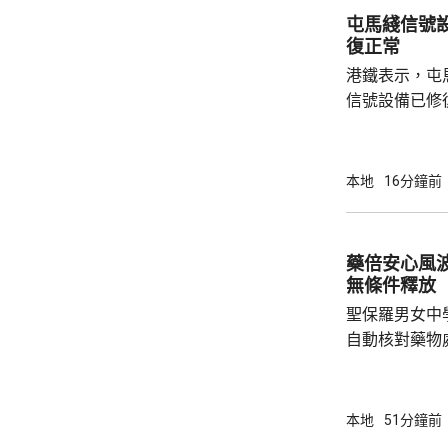
屯馬綫信號
復正常
港鐵表示，屯
信號設備已修
本地
16分鐘前
藥倍安心風
無條件釋放
聖保羅男女中
自動核對藥物
年被質疑是由
城大學生鄭曦
意下披露個人
本地
51分鐘前
捕並獲准保釋