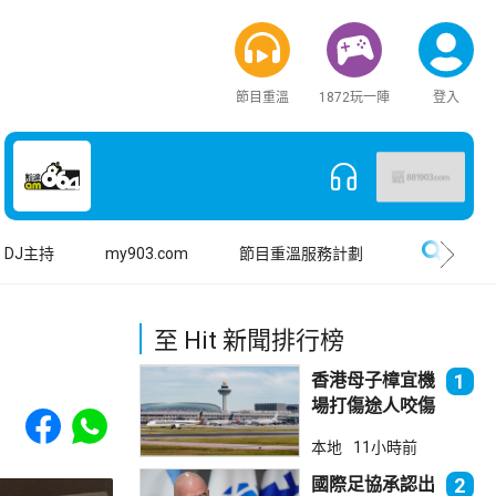
節目重溫
1872玩一陣
登入
搜尋
DJ主持
my903.com
節目重溫服務計劃
至 Hit 新聞排行榜
香港母子樟宜機
1
場打傷途人咬傷
Share to Facebook
Share to WhatsApp
警員 被新加坡
本地
11小時前
法院判囚
國際足協承認出
2