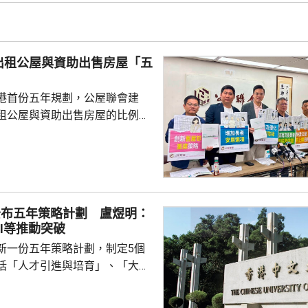
完成踢保程序，獲無條件釋放。
出租公屋與資助出售房屋「五
港首份五年規劃，公屋聯會建
租公屋與資助出售房屋的比例，
調整至「5比5」。聯會副主席梁文
公屋供應增加，有空間既能滿足
可提高資助出售房屋的比例，而
開始研究調整比例，而非等到公
才決定。他認為，當局應於五年
公布五年策略計劃 盧煜明：
會研究調整比例至「5比5」，並
I等推動突破
重推出售公
新一份五年策略計劃，制定5個
居民可以向上流動，...
括「人才引進與培育」、「大學
球連繫與校友凝聚」、「教育與
「研究與創新」。中大校長盧煜