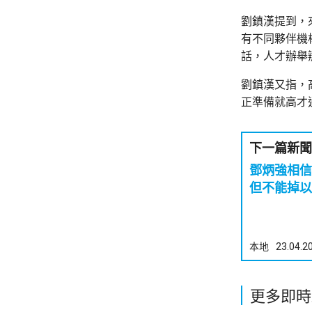
劉鎮漢提到，
有不同夥伴機
話，人才辦舉
劉鎮漢又指，
正準備就高才
下一篇新聞
鄧炳強相
但不能掉以
本地
23.04.2
更多即時