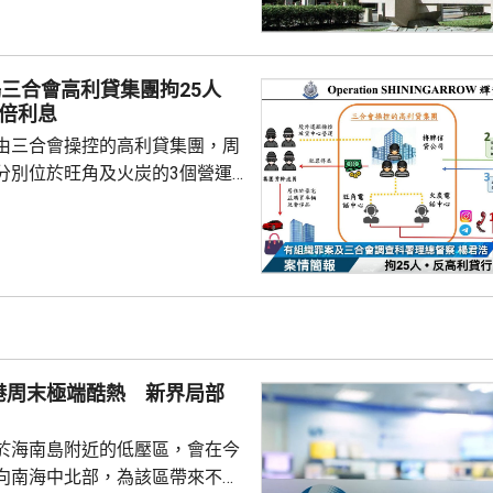
五年策略計劃是中大發展的重大
國家十五五規劃，並積極配合香
劃。中大將繼續發揮香港獨特優
搗三合會高利貸集團拘25人
康科技、人工智能及量子科學等
3倍利息
極參與國家科研任務。 中大五
由三合會操控的高利貸集團，周
逾一年籌備，其中包括成...
分別位於旺角及火炭的3個營運
5人，涉嫌「過高利率放債」、
、「刑事恐嚇」及「洗黑錢」，
至69歲，大部份是有黑社會背景的
幹成員。行動中檢獲194萬元現
集團及骨幹成員共約840萬元黑
入息審查作招徠，吸引市民借
港周末極端酷熱 新界局部
約2000人放...
於海南島附近的低壓區，會在今
向南海中北部，為該區帶來不穩