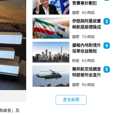
售賽事計劃犯
錯 惟仍全力支
國際
4小時前
持恩芬天奴
伊朗與阿曼就霍
3
峽航道座標達成
一致 新航道大
國際
7小時前
部分途經伊朗領
海
據報內地對境外
4
保單收益徵稅
20% 保誠滙控
財經
6小時前
倫敦股價急跌
聯邦航空局調查
5
特朗普所坐直升
機遭遇的飛行安
國際
9小時前
全事件
更多新聞
高峰會」及