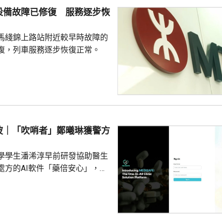
設備故障已修復 服務逐步恢
馬綫錦上路站附近較早時故障的
復，列車服務逐步恢復正常。
波｜「吹哨者」鄭曦琳獲警方
學學生潘浠淳早前研發協助醫生
處方的AI軟件「藥倍安心」，去
美國公司代為開發。揭發事件的
琳今年2月，涉嫌未獲當事人同
資料並造成指明傷害，被警方拘
候查。鄭曦琳今日在社交平台證