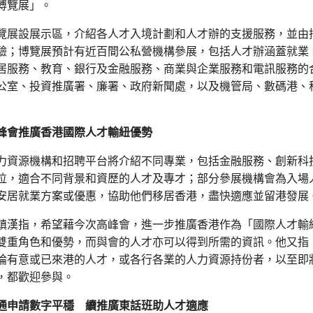
博覽展」。
覽展設展示區，介紹各人才入境計劃和人才辦的支援服務，並由
驗；博覽展預計有近百間公私營機構參展，包括人才辦涵蓋就業
居服務、教育、銀行及金融服務、商業與企業服務和電訊服務的
公室、投資推廣署、廉署、政府新聞處，以及機管局、數碼港、
峰會推廣香港國際人才輸紐優勢
力資源機構和招聘平台將介紹不同專業，包括金融服務、創新科
位，適合不同背景和資歷的人才及專才；部分參展機構會為入場
安居就業方案或優惠，協助他們移居香港，盡快適應並留港發展
鎮漢指，希望藉今次高峰會，進一步推廣香港作為「國際人才輸
雙重角色和優勢，而與會的人才亦可以得到所需的資訊。他又指
論有意或已來港的人才，或各行各業的人力資源持份者，以至即
，都歡迎參與。
通申請數字平穩 續推廣東話班助人才適應