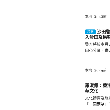
定天氣，並與
日本港風勢仍
續，而受熱帶
本地
2小時前
影響，周末期
氣溫達36度
沙田
精選
入沙田及馬
警方將於本月
田心分區，併
區。在新劃定
馬鞍山分區，
仍然保留在沙田分區內。
本地
2小時前
個分區的新轄
要地標、交通
羅淑佩：香
節慶活動等方
華文化
迅速應對。 警方又指，今次重新劃定的分區有
文化體育及旅
別傳統分法，當
「一國兩制」