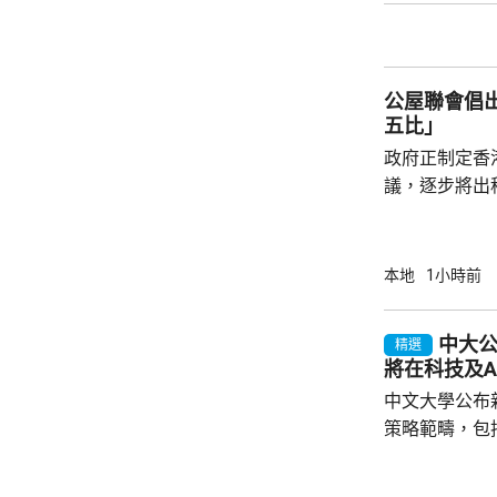
實，已向警方
公屋聯會倡
五比」
政府正制定香
議，逐步將出
由「7比3」
廣表示，隨著
出租公屋，亦
本地
1小時前
且應由現時就
屋逐步落成後
中大
精選
規劃內，訂明
將在科技及A
制定落實時間表。 聯會又期望政府
中文大學公布
屋計劃，讓公屋
策略範疇，包
拓展」、「全
學生體驗」及