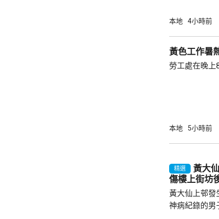
班重新訂位、
只適用於已獲
本地
4小時前
站提交申請。
客，需聯繫旅
黃色工作暑
客前往機場前
勞工處在晚上
本地
5小時前
黃大
精選
傷樓上街坊
黃大仙上邨發
神病紀錄的男
亡；傷者目前情況危殆。