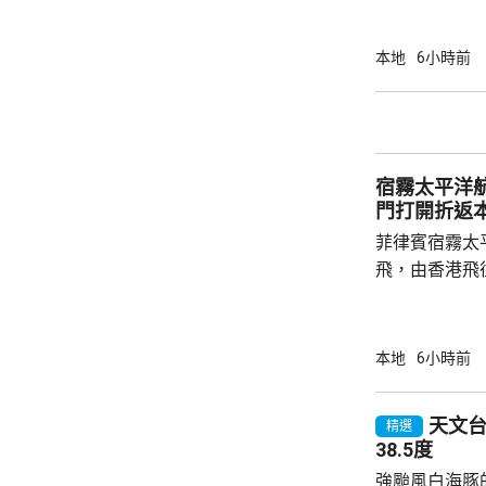
警方指一名2
行兇男子進入
本地
6小時前
傷者頭部和上
行兇者是樓下
子倒臥昭善樓
場證實死亡，
宿霧太平洋
入行兇者在15
門打開折返
菲律賓宿霧太
飛，由香港飛
艙門打開，需
備。消防一度
40分安全著陸，
本地
6小時前
網頁顯示，涉事
重新啟航。
天文台錄
精選
38.5度
強颱風白海豚