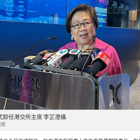
式卸任港交所主席 李芷澄攝
新聞