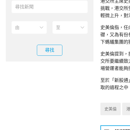
港交所主席史
挑戰，港交所
輕微上升，對
史美倫指，任
礎，又為有份參
下螞蟻集團的
尋找
史美倫提到，
交所要繼續致
場營運者能夠
至於「新股通
取的過程之中
史美倫