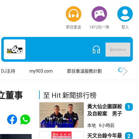
節目重溫
1872玩一陣
登入
搜尋
DJ主持
my903.com
節目重溫服務計劃
立董事
至 Hit 新聞排行榜
黃大仙企圖謀殺
1
及自殺案 男子
Share to Facebook
Share to WhatsApp
斬傷樓上街坊後
本地
6小時前
墮樓亡
天文台錄今年最
2