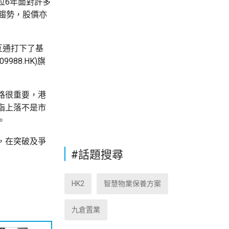
位6年面對許多
趨勢，股價亦
互通打下了基
88.HK)旗
路很重要，港
指上落不是市
。
，在突破及爭
#話題搜尋
HK2
智慧物業保養方案
九倉置業