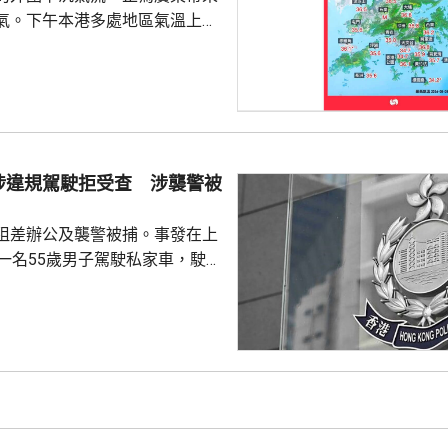
氣。下午本港多處地區氣溫上升
。 截至下午4時，天文台錄得最
度，是今年以來的最高紀錄。上水
度，黃大仙、打鼓 嶺、跑馬地及元
有市民在猛烈
球場踢足球，他們指，在場上跑
大汗淋漓、衣服濕透，甚至有輕
涉違規駕駛拒受查 涉襲警被
不過因為預約了球場所以繼續踢
，在街上...
阻差辦公及襲警被捕。事發在上
，一名55歲男子駕駛私家車，駛至
28號凌霄閣對開時，沒有遵從交
上前攔截調查，男司機拒絕合
擊警員，導致他的鼻受傷，其他
警員清醒送往瑪麗
捕人報稱不適，清醒送院檢查。