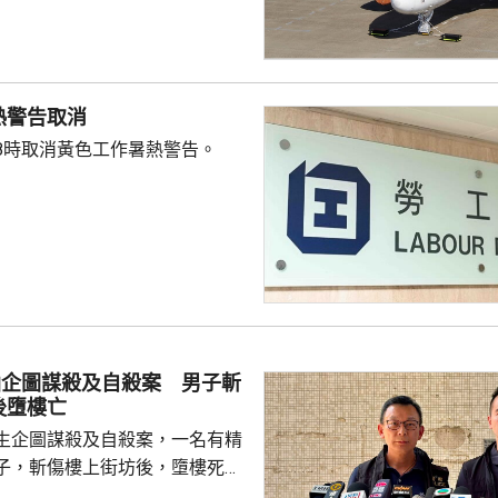
更改航點或退票的手續費，不過
確認機位的機票，乘客可透過網
而經由旅行社訂票或旅行團乘
行社查詢票務事宜。公司提醒旅
熱警告取消
，先查看航班狀態。
8時取消黃色工作暑熱警告。
仙企圖謀殺及自殺案 男子斬
後墮樓亡
生企圖謀殺及自殺案，一名有精
子，斬傷樓上街坊後，墮樓死
 案發在早上7時許，