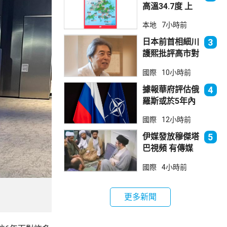
高溫34.7度 上
水38.5度
本地
7小時前
日本前首相細川
3
護熙批評高市對
華等政策
國際
10小時前
據報華府評估俄
4
羅斯或於5年內
發動攻擊 測試
國際
12小時前
北約集體防禦
伊媒發放穆傑塔
5
巴視頻 有傳媒
發現早前曾播出
國際
4小時前
更多新聞