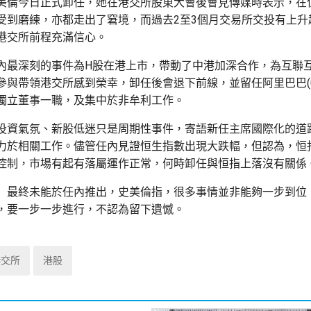
美倫今日正式卸任，她在港交所股東大會後會見傳媒時表示，在
受到磨練，亦都走出了窘境，而過去2至3個月交易所交投有上升
港交所前程充滿信心。
內最深刻的事件為H股在港上市，帶動了中港加深合作，為互聯
與帶領港交所感到榮幸，卸任後會退下前線，並留任阿里巴巴(099
獨立董事一職，及集中於非牟利工作。
投資氣氛、新股低迷只是周期性事件，寄語新任主席國際化的道
力於相關工作。儘管任內見證恒生指數出現大跌幅，但認為，恒
控制，市場有起有落屬運作正常，何時卸任與恒指上落沒有關係
」最終未能於任內推出，史美倫指，很多事情並非能夠一步到位
，要一步一步進行，不認為留下遺憾。
港交所
港股