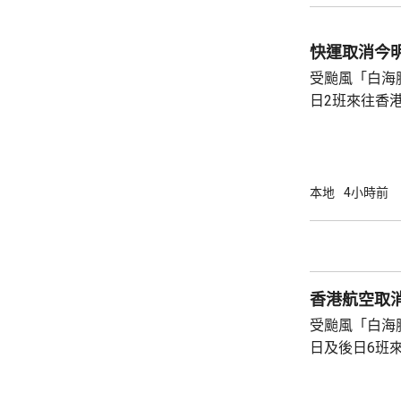
快運取消今
受颱風「白海
日2班來往香
明日由香港飛
上出發。 快運表示，受影響旅客可接受新航班
安排、免費改
定目的地，亦
本地
4小時前
香港航空取
受颱風「白海
日及後日6班
外有4班原訂
至明日出發。 香港航空表示，已豁免受影響航