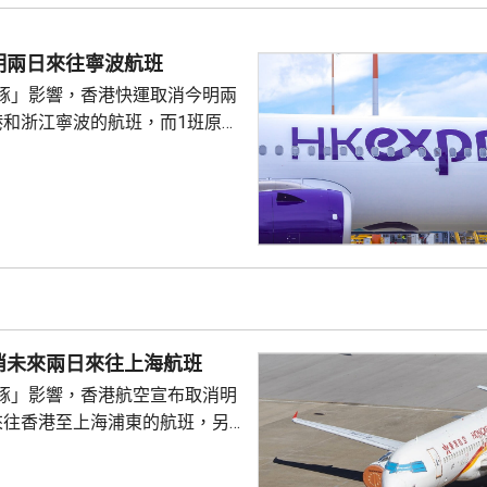
明兩日來往寧波航班
豚」影響，香港快運取消今明兩
港和浙江寧波的航班，而1班原定
往寧波的航班，會延期至後日早
期或免費更改至同一區域內的指
可申請退款。
消未來兩日來往上海航班
豚」影響，香港航空宣布取消明
來往香港至上海浦東的航班，另
今日來往香港至沖繩的航班，改