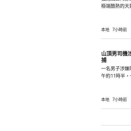
極端酷熱的天
至35度或以上
高氣溫34.7
更錄得38.5
本地
7小時前
朗公園超過37度。 在黃大仙，
陽光下在戶外
一兩分鐘已經
山頂男司機
微中暑感覺，
捕
球。亦有市民指
一名男子涉嫌
午約11時半
山頂山頂道1
通標誌，警員
作，並以手襲
本地
7小時前
警員即場拘捕男司機。 受傷
醫院治理；被