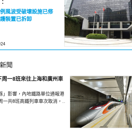
：
例風波受破壞設施已修
護裝置已拆卸
024
新聞
下周一8班來往上海和廣州車
豚」影響，內地鐵路單位通報港
周一共8班高鐵列車車次取消，
西九龍站至上海虹橋站和廣州南
的最新資訊。