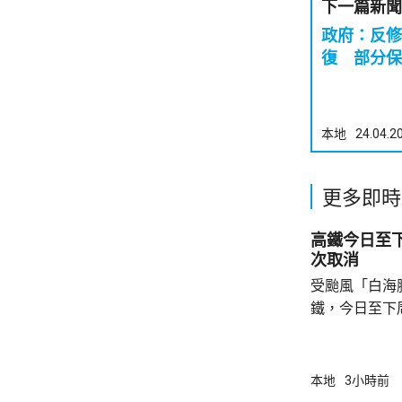
下一篇新聞
政府：反修
復 部分保
本地
24.04.2
更多即時
高鐵今日至
次取消
受颱風「白海
鐵，今日至下
涉及往返香港
站。 港鐵建議乘客留意12306官方網站或香港
西九龍站發放
本地
3小時前