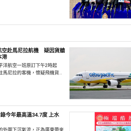
6歲男子在昭善樓進入升降機後，
，在袋內取出類似菜刀，集中向
半身施襲，之後逃走。傷者認得
住戶；約7分鐘後，一名46歲男
對開地面，懷疑由高處墮下，當
相信他就是行兇者。警方破門進
航空赴馬尼拉航機 疑因貨艙
樓的單位，發現窗戶打...
本港
平洋航空一班原訂下午2時起
往馬尼拉的客機，懷疑飛機貨艙
要臨時折返本港，並要求局部戒
在場戒備，飛機最終在下午3時
機場運作不受影響。 機管局
5J143編號航班，在下午5時
今年最高溫34.7度 上水
的外圍下沉氣流，正為廣東帶來