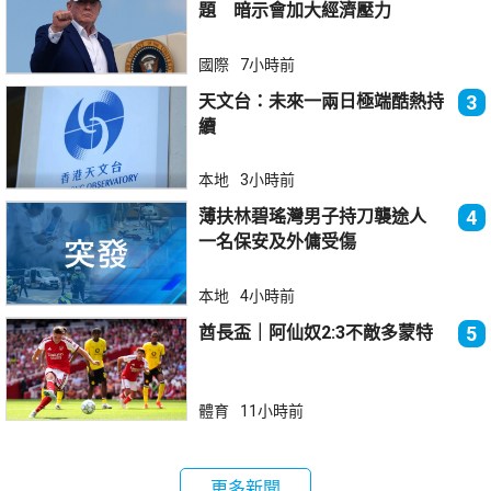
題 暗示會加大經濟壓力
國際
7小時前
天文台：未來一兩日極端酷熱持
3
續
本地
3小時前
薄扶林碧瑤灣男子持刀襲途人
4
一名保安及外傭受傷
本地
4小時前
酋長盃｜阿仙奴2:3不敵多蒙特
5
體育
11小時前
更多新聞