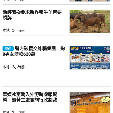
漁護署擬要求新界養牛羊皆要
領牌
本地
2小時前
警方破援交詐騙集團 拘
精選
8男女涉款620萬
本地
2小時前
華嫂冰室輸入外勞時虛報資
料 遭勞工處實施行政制裁
本地
2小時前