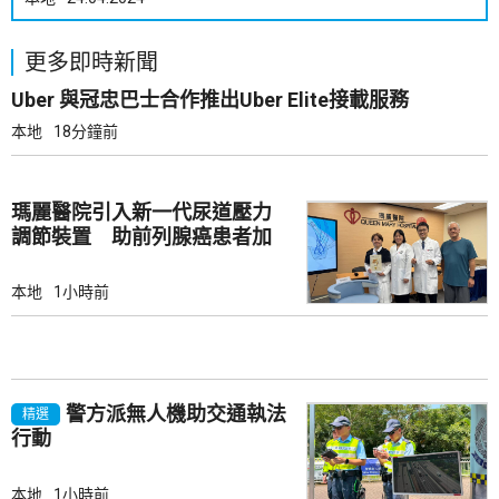
更多即時新聞
Uber 與冠忠巴士合作推出Uber Elite接載服務
本地
18分鐘前
瑪麗醫院引入新一代尿道壓力
調節裝置 助前列腺癌患者加
強控尿能力
本地
1小時前
警方派無人機助交通執法
精選
行動
本地
1小時前