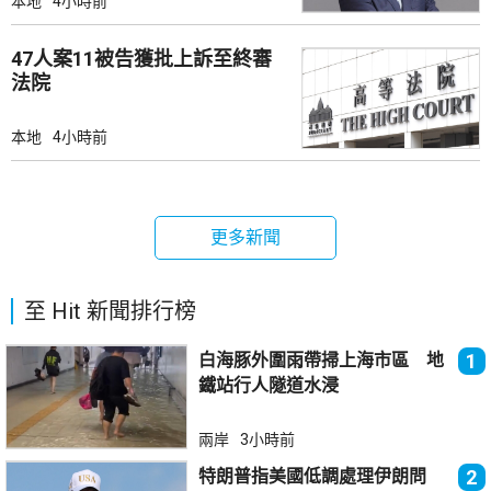
本地
4小時前
47人案11被告獲批上訴至終審
法院
本地
4小時前
更多新聞
至 Hit 新聞排行榜
白海豚外圍雨帶掃上海市區 地
1
鐵站行人隧道水浸
兩岸
3小時前
特朗普指美國低調處理伊朗問
2