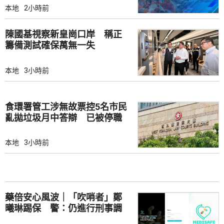
本地
2小時前
陳國基視察新皇崗口岸 稱正
籌備測試確保萬無一失
本地
3小時前
食環署管工涉無故票控5名市民
亂拋垃圾月中答辯 已被停職
本地
3小時前
藥倍安心風波｜「吹哨者」鄭
曦琳踢保 警：仍進行刑事調
查