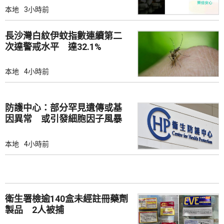
本地
3小時前
長沙灣白紋伊蚊指數連續第二
次達警戒水平 達32.1%
本地
4小時前
防護中心：部分罕見遺傳或基
因異常 或引發細胞因子風暴
本地
4小時前
衛生署檢逾140盒未經註冊藥劑
製品 2人被捕