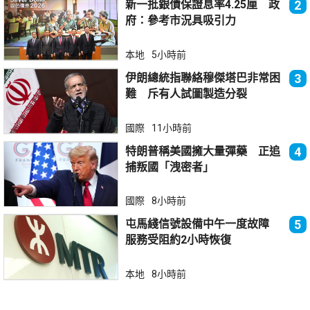
新一批銀債保證息率4.25厘 政
2
府：參考市況具吸引力
本地
5小時前
伊朗總統指聯絡穆傑塔巴非常困
3
難 斥有人試圖製造分裂
國際
11小時前
特朗普稱美國擁大量彈藥 正追
4
捕叛國「洩密者」
國際
8小時前
屯馬綫信號設備中午一度故障
5
服務受阻約2小時恢復
本地
8小時前