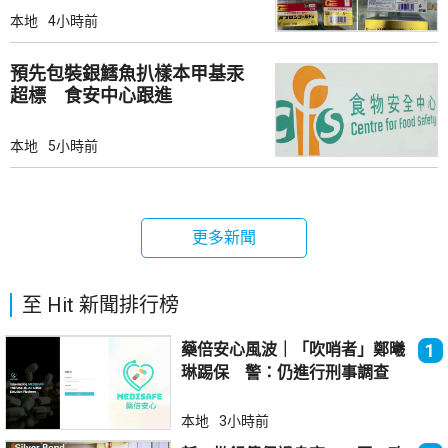
本地
4小時前
預先包裝銀鱈魚扒樣本甲基汞
超標 食安中心跟進
本地
5小時前
更多新聞
至 Hit 新聞排行榜
藥倍安心風波｜「吹哨者」鄭曦
1
琳踢保 警：仍進行刑事調查
本地
3小時前