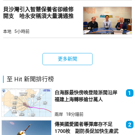
貝沙灣引入智慧保養省卻維修
開支 哈永安稱須大量溝通推
動
本地
5小時前
更多新聞
至 Hit 新聞排行榜
白海豚最快傍晚登陸浙閩沿岸
1
福建上海轉移逾廿萬人
兩岸
18分鐘前
傳美國愛國者導彈庫存不足
2
1700枚 副防長促加快生產武