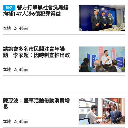
警方打擊黑社會洗黑錢
精選
拘捕147人涉6億犯罪得益
本地
2小時前
諮詢會多名市民關注青年議
題 李家超︰因時制宜推出政
策
本地
2小時前
陳茂波：盛事活動帶動消費增
長
本地
2小時前