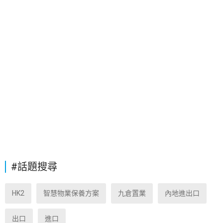
#話題搜尋
HK2
智慧物業保養方案
九倉置業
內地進出口
出口
進口