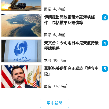
器
國際
4小時前
伊朗提出開放霍爾木茲海峽條
3
件 包括撤軍及賠償等
國際
6小時前
天文台：今明兩日本港天氣持續
4
極端酷熱
本地
10小時前
萬斯指美伊衝突正處於「博弈中
5
段」
國際
11小時前
更多新聞