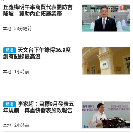
丘應樺明午率商貿代表團訪吉
隆坡 冀助內企拓展業務
本地
53分鐘前
天文台下午錄得36.9度
精選
創有記錄最高溫
本地
1小時前
李家超：目標9月發表五
精選
年規劃 再盡快發表施政報告
本地
2小時前