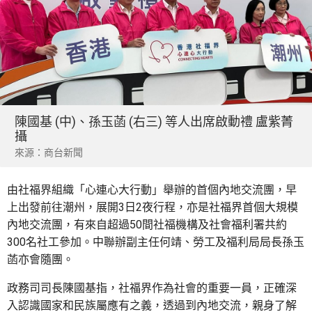
陳國基 (中)、孫玉菡 (右三) 等人出席啟動禮 盧紫菁
攝
來源：商台新聞
由社福界組織「心連心大行動」舉辦的首個內地交流團，早
上出發前往潮州，展開3日2夜行程，亦是社福界首個大規模
內地交流團，有來自超過50間社福機構及社會福利署共約
300名社工參加。中聯辦副主任何靖、勞工及福利局局長孫玉
菡亦會隨團。
政務司司長陳國基指，社福界作為社會的重要一員，正確深
入認識國家和民族屬應有之義，透過到內地交流，親身了解