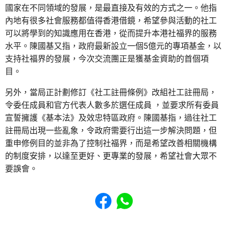
國家在不同領域的發展，是最直接及有效的方式之一。他指
內地有很多社會服務都值得香港借鏡，希望參與活動的社工
可以將學到的知識應用在香港，從而提升本港社福界的服務
水平。陳國基又指，政府最新設立一個5億元的專項基金，以
支持社福界的發展，今次交流團正是獲基金資助的首個項
目。
另外，當局正計劃修訂《社工註冊條例》改組社工註冊局，
令委任成員和官方代表人數多於選任成員 ，並要求所有委員
宣誓擁護《基本法》及效忠特區政府。陳國基指，過往社工
註冊局出現一些亂象，令政府需要行出這一步解決問題，但
重申修例目的並非為了控制社福界，而是希望改善相關機構
的制度安排，以達至更好、更專業的發展，希望社會大眾不
要誤會。
Share to Facebook
Share to WhatsApp