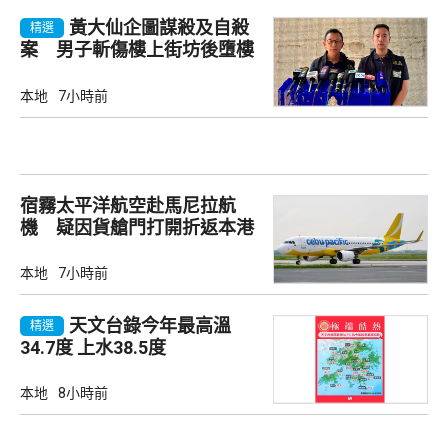
黃大仙企圖謀殺及自殺
精選
案 男子斬傷樓上街坊後墮樓
亡
本地
7小時前
宿霧太平洋航空赴馬尼拉航
機 疑因貨艙門打開折返本港
本地
7小時前
天文台錄今年最高溫
精選
34.7度 上水38.5度
本地
8小時前