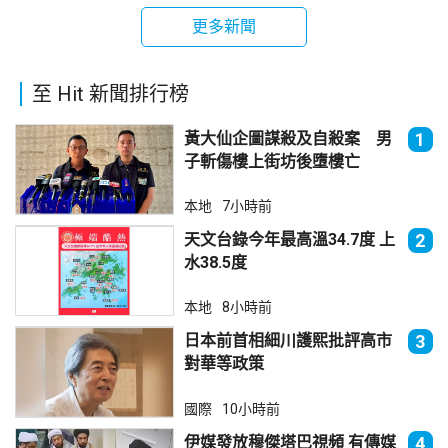
更多新聞
至 Hit 新聞排行榜
黃大仙企圖謀殺及自殺案 男
1
子斬傷樓上街坊後墮樓亡
本地
7小時前
天文台錄今年最高溫34.7度 上
2
水38.5度
本地
8小時前
日本前首相細川護熙批評高市
3
對華等政策
國際
10小時前
伊媒發放穆傑塔巴視頻 有傳媒
4