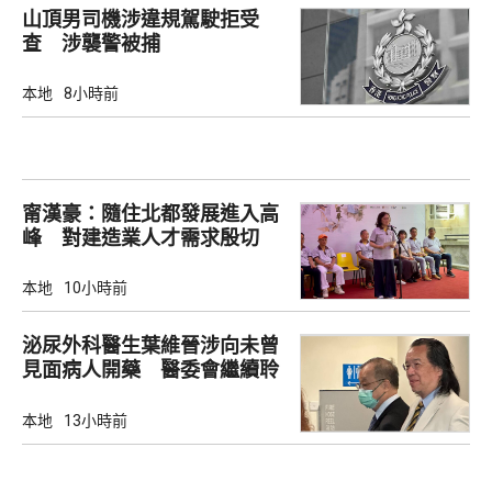
山頂男司機涉違規駕駛拒受
查 涉襲警被捕
本地
8小時前
甯漢豪：隨住北都發展進入高
峰 對建造業人才需求殷切
本地
10小時前
泌尿外科醫生葉維晉涉向未曾
見面病人開藥 醫委會繼續聆
訊
本地
13小時前