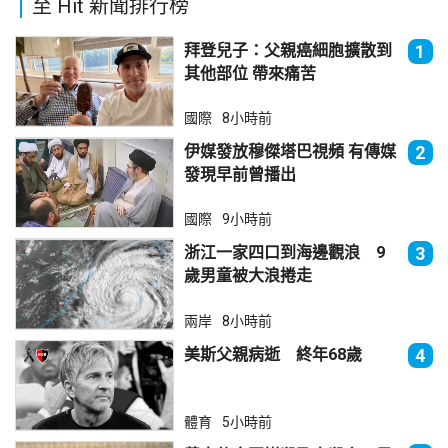
至 Hit 新聞排行榜
拜登兒子：父親癌細胞擴散到
1
其他部位 帶來痛苦
國際
8小時前
伊媒發放穆傑塔巴視頻 有傳媒
2
發現早前曾播出
國際
9小時前
浙江一家四口到海邊觀浪 9
3
歲男童被大浪捲走
兩岸
8小時前
美斯父親病逝 終年68歲
4
體育
5小時前