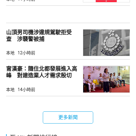
山頂男司機涉違規駕駛拒受
查 涉襲警被捕
本地
12小時前
甯漢豪：隨住北都發展進入高
峰 對建造業人才需求殷切
本地
14小時前
更多新聞