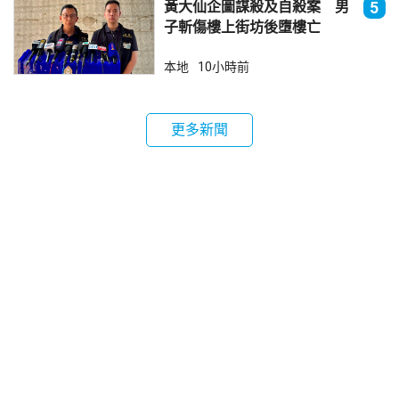
黃大仙企圖謀殺及自殺案 男
5
子斬傷樓上街坊後墮樓亡
本地
10小時前
更多新聞