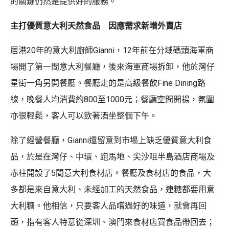
的關鍵仍然是提供好的服務。
主打優質意大利天然食品 因應需求新增外賣店
居港20年的意大利廚師Gianni，12年前在分域碼頭海軍商
場開了第一間意大利餐廳，後來海軍商場拆卸，他於灣仔
星街一角另開餐廳。餐廳走的是高級餐飲Fine Dining路
線，晚餐人均消費約800至1000元；餐廳空間開揚，氛圍
亦很輕鬆，客人可以飲著酒坐整個下午。
除了經營餐廳，Gianni還留意到市場上缺乏優質意大利食
品，於是在灣仔、中環、跑馬地、尖沙咀半島酒店商場及
赤柱開設了5間意大利食材店。餐廳及食材店的食品，大
多都是來自意大利、未經加工的天然食品，連糖都要用意
大利糖。他相信，只要客人品嚐過好的味道，就會再回
頭，指有客人特意從深圳、澳門來食材店買食品帶回去；