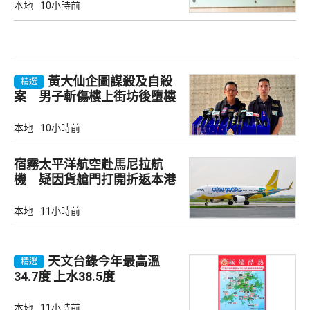
本地
10小時前
黃大仙企圖謀殺及自殺
精選
案 男子斬傷樓上街坊後墮樓
亡
本地
10小時前
宿霧太平洋航空赴馬尼拉航
機 疑因貨艙門打開折返本港
本地
11小時前
天文台錄今年最高溫
精選
34.7度 上水38.5度
本地
11小時前