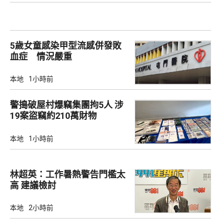
5歲女童感染甲型流感併發敗
血症 情況嚴重
本地
1小時前
警搗破屋村爆竊集團拘5人 涉
19案盜竊約210萬財物
本地
1小時前
林超英：工作暑熱警告門檻太
高 建議檢討
本地
2小時前