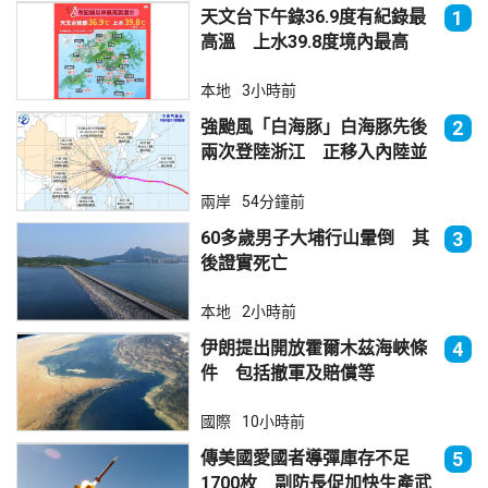
天文台下午錄36.9度有紀錄最
1
高溫 上水39.8度境內最高
本地
3小時前
強颱風「白海豚」白海豚先後
2
兩次登陸浙江 正移入內陸並
減弱
兩岸
54分鐘前
60多歲男子大埔行山暈倒 其
3
後證實死亡
本地
2小時前
伊朗提出開放霍爾木茲海峽條
4
件 包括撤軍及賠償等
國際
10小時前
傳美國愛國者導彈庫存不足
5
1700枚 副防長促加快生產武