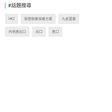
#話題搜尋
HK2
智慧物業保養方案
九倉置業
內地進出口
出口
進口