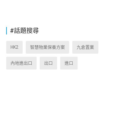
#話題搜尋
HK2
智慧物業保養方案
九倉置業
內地進出口
出口
進口