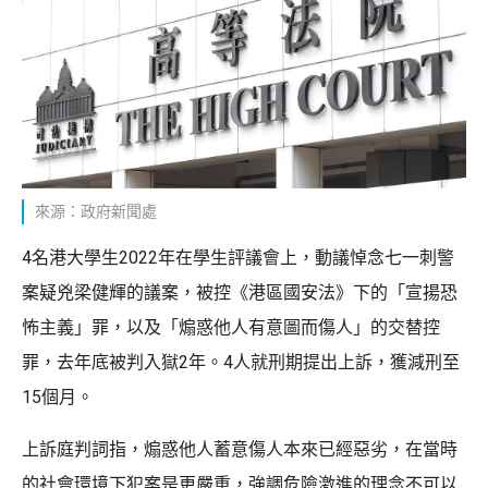
來源：政府新聞處
4名港大學生2022年在學生評議會上，動議悼念七一刺警
案疑兇梁健輝的議案，被控《港區國安法》下的「宣揚恐
怖主義」罪，以及「煽惑他人有意圖而傷人」的交替控
罪，去年底被判入獄2年。4人就刑期提出上訴，獲減刑至
15個月。
上訴庭判詞指，煽惑他人蓄意傷人本來已經惡劣，在當時
的社會環境下犯案是更嚴重，強調危險激進的理念不可以