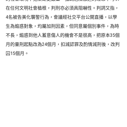
在任何文明社會植根，判刑亦必須具阻嚇性。判詞又指，
4名被告美化襲警行為，會議經社交平台公開直播，以學
生為煽惑對象，均屬加刑因素，但同意屬個別事件，為時
不長，煽惑到他人蓄意傷人的機會不是很高，把原本35個
月的量刑起點改為24個月，扣減認罪及酌情減刑後，改判
囚15個月。