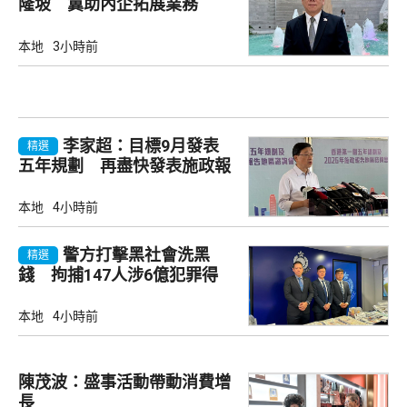
隆坡 冀助內企拓展業務
本地
3小時前
李家超：目標9月發表
精選
五年規劃 再盡快發表施政報
告
本地
4小時前
警方打擊黑社會洗黑
精選
錢 拘捕147人涉6億犯罪得
益
本地
4小時前
陳茂波：盛事活動帶動消費增
長