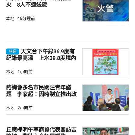
火 8人不適送院
本地
46分鐘前
天文台下午錄36.9度有
精選
紀錄最高溫 上水39.8度境內
最高
本地
1小時前
諮詢會多名市民關注青年議
題 李家超︰因時制宜推出政
策
本地
2小時前
丘應樺明午率商貿代表團訪吉