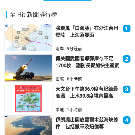
至 Hit 新聞排行榜
強颱風「白海豚」在浙江台州
1
登陸 上海落暴雨
兩岸
9分鐘前
傳美國愛國者導彈庫存不足
2
1700枚 副防長促加快生產武
器
國際
6小時前
天文台下午錄36.9度有紀錄最
3
高溫 上水39.8度境內最高
本地
1小時前
伊朗提出開放霍爾木茲海峽條
4
件 包括撤軍及賠償等