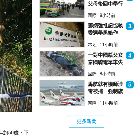
父母後回中學行
兇 累計最少8
國際
8小時前
死23傷
鄧炳強批記協執
3
委選舉黑箱作
業 警告如危害
本地
11小時前
國安一定「釘死
你」
一對中國籍父女
4
泰國騎電單車失
控墮崖 1死1
國際
8小時前
傷
馬航就有機師涉
5
毒被捕 強制旗
下所有機師接受
國際
11小時前
毒品檢測
更多新聞
約50歲，下