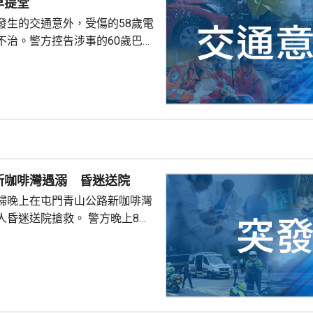
早提堂
發生的交通意外，受傷的58歲電
不治。警方控告涉事的60歲巴士
導致他人死亡，案件今早在屯門
。一輛
涌東交匯處行駛，去到近北大嶼
，懷疑切線撞到一架電單車。電
車頭，推行約20米。電單車司機
，昏迷送往北大嶼山醫院，延至
許證實死亡。
新咖啡灣遇溺 昏迷送院
婦晚上在屯門青山公路新咖啡灣
送院搶救。 警方晚上8時
溺。兩名年齡20及23歲的事主，
消防救起，昏迷送往屯門醫院。