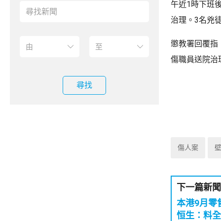
午近1時下班
治理。3名兇
懲教署回覆指
傷職員送院治
尋找
傷人案
下一篇新聞
本港9月零
恒生：料全