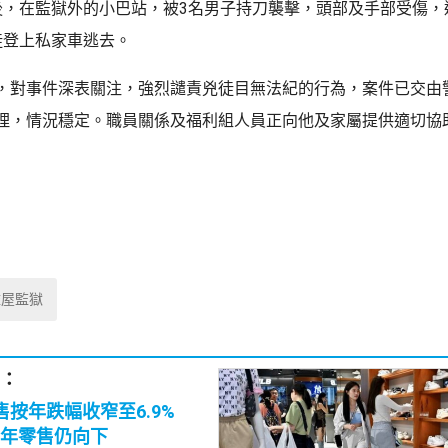
後，在監獄外的小巴站，被3名男子持刀襲擊，頭部及手部受傷，
徒登上私家車逃去。
，對事件深表關注，強烈譴責兇徒目無法紀的行為，案件已交由
理，情況穩定。職員關係及福利組人員正向他及家屬提供適切協
壁屋監獄
：
售按年跌幅收窄至6.9%
年零售仍向下