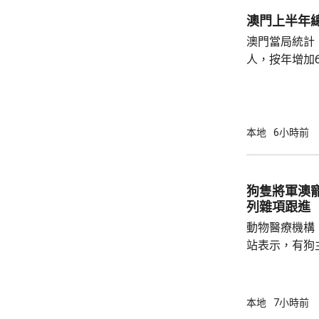
澳門上半年總
澳門當局統計，
人，按年增加6
37.1萬人。
52%；死亡人
瘤、循環系統疾病
方面，上半年
本地
6小時前
1466人，按
471人，按年
狗隻將軍澳
列雜項跟進
動物醫療機構
站表示，有狗
道的寵物公園
適，狗主將狗
亡，狗主事後聯
本地
7小時前
示，經初步調