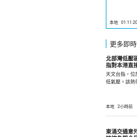
本地
01.11.2
更多即時
北部灣低壓
指對本港直
天文台指，位
低氣壓。該熱
日橫過海南島
離，對本港直
採取靠近廣東
本地
2小時前
戒備信號的機
帶低氣壓的強
東涌交通意