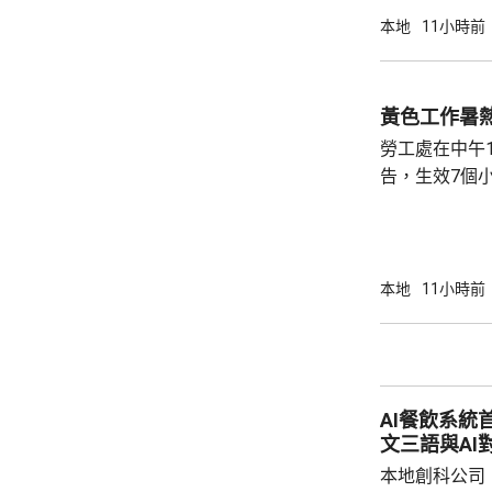
確定。
本地
11小時前
黃色工作暑
勞工處在中午
告，生效7個
本地
11小時前
AI餐飲系統
文三語與AI
本地創科公司