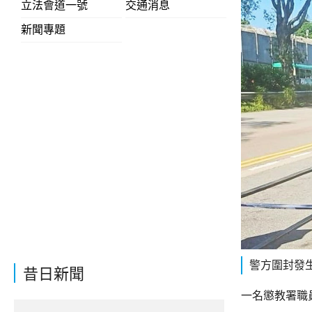
立法會道一號
交通消息
新聞專題
警方圍封發
昔日新聞
一名懲教署職