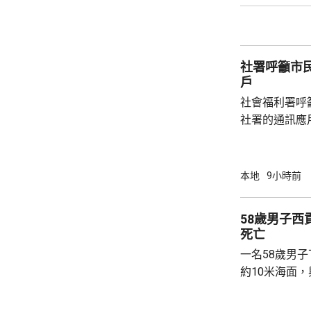
件交由將軍澳
捕。
社署呼籲市
戶
社會福利署呼
社署的通訊應
提供個人資料。 偽冒程式帳戶訛稱代表
務中心，企圖
內的不明連結
本地
9小時前
強調與有關程
交警方跟進。
58歲男子
死亡
一名58歲男
約10米海面
家救起，送到
軍澳醫院搶救