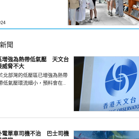
024
新聞
區增強為熱帶低氣壓 天文台
接威脅不大
於北部灣的低壓區已增強為熱帶
帶低氣壓環流細小，預料會在今
並逐漸減弱，與香港保持相當距
接威脅不大。除非該熱帶低氣壓
沿岸的路徑，否則需要發出一號
會頗低。天文台會密切監察該熱
度及動向。
外電單車司機不治 巴士司機