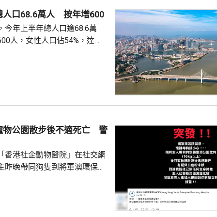
人口68.6萬人 按年增600
今年上半年總人口逾68.6萬
00人，女性人口佔54%，達
新生嬰兒有1340名，男嬰佔逾
數1329人，首3位死因分別是腫
和呼吸系統疾病。 人口流動
從內地持單程證的新來澳人士有
年少150人；新批給准許居留人士
少逾420人。
寵物公園散步後不適死亡 警
「香港社企動物醫院」在社交網
主昨晚帶同狗隻到將軍澳環保大
散步，回家後狗隻抽筋、肚瀉不
隻送往寵物診所，狗隻其後死
絡交由漁護署化驗。 警方表
查，案件暫時列作雜項處理，案