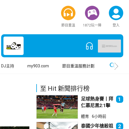
節目重溫
1872玩一陣
登入
搜尋
DJ主持
my903.com
節目重溫服務計劃
至 Hit 新聞排行榜
足球熱身賽丨拜
1
仁慕尼黑2:1擊
敗阿士東維拉
體育
6小時前
泰國少年槍殺祖
2