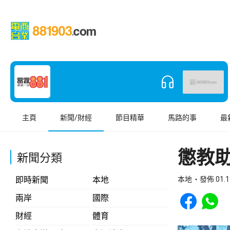
主頁
新聞/財經
節目精華
馬路的事
最
懲教
新聞分類
即時新聞
本地
本地
發佈 01.1
Share to Face
Share t
兩岸
國際
財經
體育