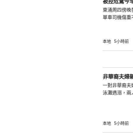
被控危駕今
東涌周四傍晚
單車司機傷重
司機危險駕駛
裁判法院提堂。 事發在周四傍晚6時許
龍運巴士沿東
本地
5小時前
山公路出口時
單車攝入巴士
身體多處受傷
周五早上8時
非華裔夫婦
一對非華裔夫
泳灘遇溺，兩人昏迷
許接報有人遇
分別由途人及
本地
5小時前