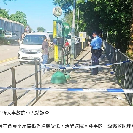
生斬人事故的小巴站調查
員在西貢壁屋監獄外遇襲受傷，清醒送院。涉事的一級懲教助理年