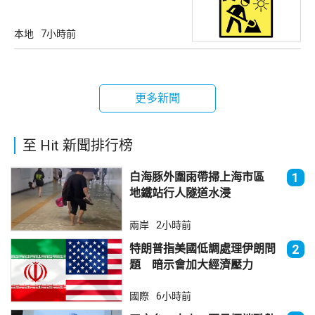
本地
7小時前
更多新聞
至 Hit 新聞排行榜
白海豚外圍雨帶掃上海市區
1
地鐵站行人隧道水浸
兩岸
2小時前
特朗普指美國低調處理伊朗問
2
題 暗示會加大經濟壓力
國際
6小時前