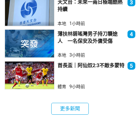
天文台：未來一兩日極端酷熱
3
持續
本地
1小時前
薄扶林碧瑤灣男子持刀襲途
4
人 一名保安及外傭受傷
本地
3小時前
酋長盃｜阿仙奴2:3不敵多蒙特
5
體育
9小時前
更多新聞