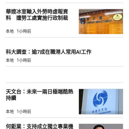
華嫂冰室輸入外勞時虛報資
料 遭勞工處實施行政制裁
本地
1小時前
科大調查：逾7成在職港人常用AI工作
本地
1小時前
天文台：未來一兩日極端酷熱
持續
本地
1小時前
何鉅業：支持成立獨立專業機