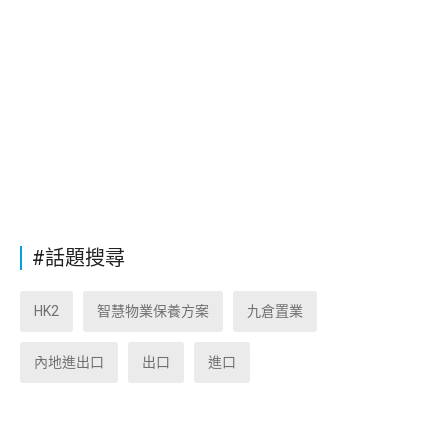
#話題搜尋
HK2
智慧物業保養方案
九倉置業
內地進出口
出口
進口