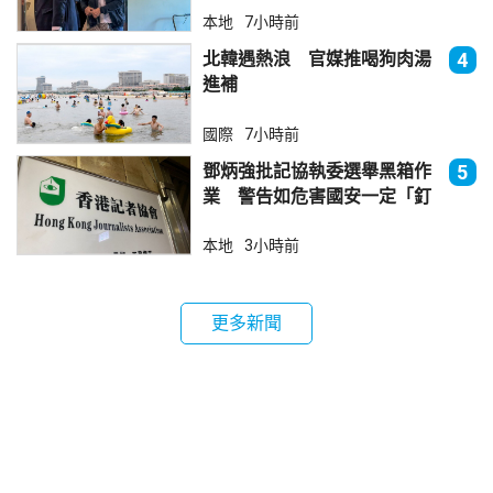
本地
7小時前
北韓遇熱浪 官媒推喝狗肉湯
4
進補
國際
7小時前
鄧炳強批記協執委選舉黑箱作
5
業 警告如危害國安一定「釘
死你」
本地
3小時前
更多新聞