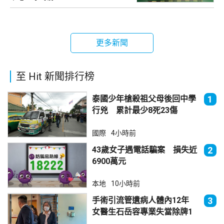
更多新聞
至 Hit 新聞排行榜
泰國少年槍殺祖父母後回中學
1
行兇 累計最少8死23傷
國際
4小時前
43歲女子遇電話騙案 損失近
2
6900萬元
本地
10小時前
手術引流管遺病人體內12年
3
女醫生石岳容專業失當除牌1
個月