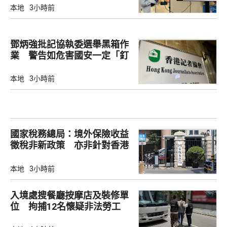
本地
3小時前
鄧炳強批記協執委選舉黑箱作
業 警告如危害國安一定「釘
死你」
本地
3小時前
國家稅務總局：境外保險收益
徵稅非新政策 亦非針對香港
市場
本地
3小時前
入境處搜餐廳按摩店及裝修單
位 拘捕12名懷疑非法勞工