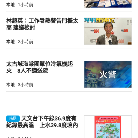
本地
1小時前
林超英：工作暑熱警告門檻太
高 建議檢討
本地
2小時前
太古城海棠閣單位冷氣機起
火 8人不適送院
本地
3小時前
天文台下午錄36.9度有
精選
紀錄最高溫 上水39.8度境內
最高