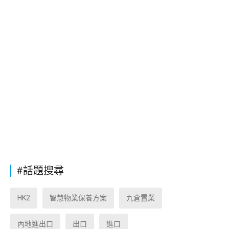
#話題搜尋
HK2
智慧物業保養方案
九倉置業
內地進出口
出口
進口