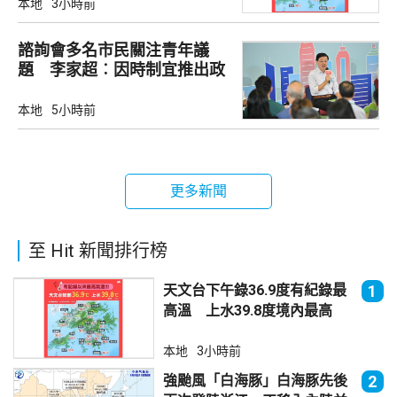
本地
3小時前
諮詢會多名市民關注青年議
題 李家超︰因時制宜推出政
策
本地
5小時前
更多新聞
至 Hit 新聞排行榜
天文台下午錄36.9度有紀錄最
1
高溫 上水39.8度境內最高
本地
3小時前
強颱風「白海豚」白海豚先後
2