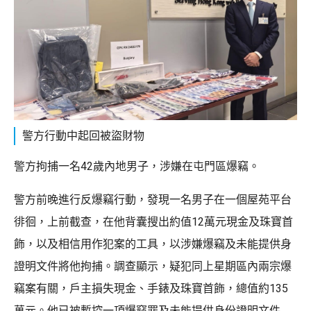
警方行動中起回被盜財物
警方拘捕一名42歲內地男子，涉嫌在屯門區爆竊。
警方前晚進行反爆竊行動，發現一名男子在一個屋苑平台
徘徊，上前截查，在他背囊搜出約值12萬元現金及珠寶首
飾，以及相信用作犯案的工具，以涉嫌爆竊及未能提供身
證明文件將他拘捕。調查顯示，疑犯同上星期區內兩宗爆
竊案有關，戶主損失現金、手錶及珠寶首飾，總值約135
萬元。他已被暫控一項爆竊罪及未能提供身份證明文件