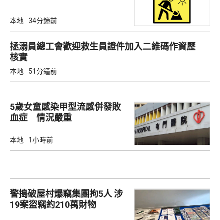
本地
34分鐘前
拯溺員總工會歡迎救生員證件加入二維碼作資歷
核實
本地
51分鐘前
5歲女童感染甲型流感併發敗
血症 情況嚴重
本地
1小時前
警搗破屋村爆竊集團拘5人 涉
19案盜竊約210萬財物