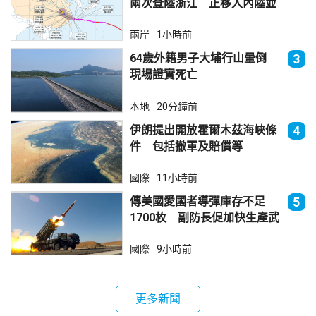
兩次登陸浙江 正移入內陸並
減弱
兩岸
1小時前
64歲外籍男子大埔行山暈倒
3
現場證實死亡
本地
20分鐘前
伊朗提出開放霍爾木茲海峽條
4
件 包括撤軍及賠償等
國際
11小時前
傳美國愛國者導彈庫存不足
5
1700枚 副防長促加快生產武
器
國際
9小時前
更多新聞