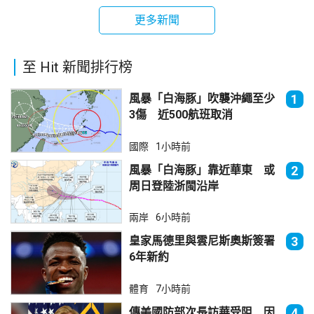
更多新聞
至 Hit 新聞排行榜
風暴「白海豚」吹襲沖繩至少
1
3傷 近500航班取消
國際
1小時前
風暴「白海豚」靠近華東 或
2
周日登陸浙閩沿岸
兩岸
6小時前
皇家馬德里與雲尼斯奧斯簽署
3
6年新約
體育
7小時前
傳美國防部次長訪華受阻 因
4