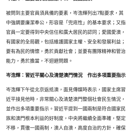
被問到主要官員須具備的要素，岑浩輝列出7點要求，其
中強調要廉潔奉公，形容是「兜底性」的基本要求；又指
官員一定要得到中央信任和廣大居民的認同；愛國愛澳，
有國家的全局觀，包括維護國家主權、安全和發展利益；
要有為民的情懷，勇於貢獻社會；並要有團隊精神和管治
能力，勇於擔當，不迴避問題。
岑浩輝：習近平關心及清楚澳門情況 作出多項重要指示
岑浩輝下午從北京返抵澳，面見傳媒時表示，國家主席習
近平接見他時，非常關心及清楚澳門整個社會民生情況，
並作出多項重要指示。習近平提到一國兩制是符合國家民
族和澳門根本利益的好制度，中央將繼續全面準確，堅定
不移，貫徹一國兩制，澳人自澳，高度自治的方針，確保