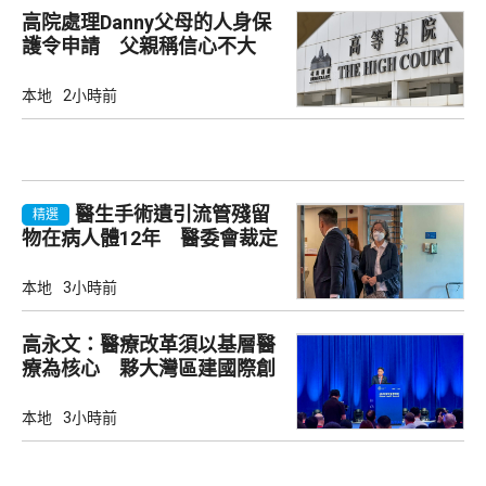
高院處理Danny父母的人身保
護令申請 父親稱信心不大
本地
2小時前
醫生手術遺引流管殘留
精選
物在病人體12年 醫委會裁定
專業失當除牌一個月
本地
3小時前
高永文：醫療改革須以基層醫
療為核心 夥大灣區建國際創
新樞紐
本地
3小時前