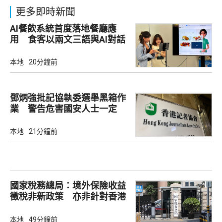
更多即時新聞
AI餐飲系統首度落地餐廳應
用 食客以兩文三語與AI對話
點餐
本地
20分鐘前
鄧炳強批記協執委選舉黑箱作
業 警告危害國安人士一定
「釘死你」
本地
21分鐘前
國家稅務總局：境外保險收益
徵稅非新政策 亦非針對香港
市場
本地
49分鐘前