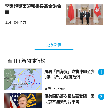
李家超與東盟秘書長高金洪會
面
本地
3小時前
更多新聞
至 Hit 新聞排行榜
風暴「白海豚」吹襲沖繩至少
1
3傷 近500航班取消
國際
7小時前
傳美國防部次長訪華受阻 因
2
北京不滿美對台軍售