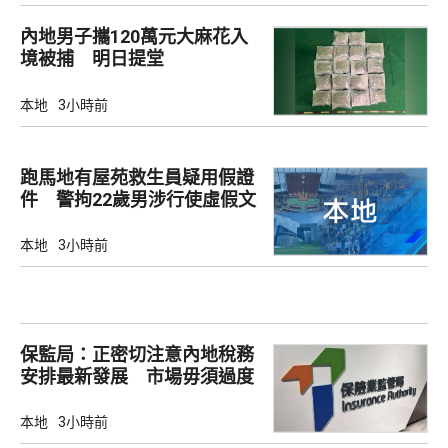
內地男子攜120萬元大麻花入
境被捕 明日提堂
本地
3小時前
跑馬地有屋苑救生員疑用假證
件 警拘22歲男涉行使虛假文
書
本地
3小時前
保監局：正密切注意內地稅務
安排最新發展 市場毋須過度
解讀
本地
3小時前