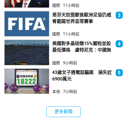
國際
11小時前
恩芬天奴道歉後歐洲足協仍威
3
脅罷踢世界盃等賽事
國際
11小時前
美國對多晶硅徵15%關稅並設
4
最低價格 盧特尼克：中國無
法再傾銷
國際
9小時前
43歲女子遇電話騙案 損失近
5
6900萬元
本地
7小時前
更多新聞