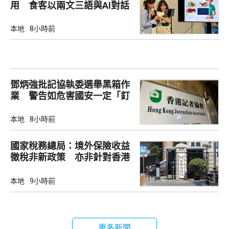
用 食客以兩文三語與AI對話
點餐
本地
8小時前
鄧炳強批記協執委選舉黑箱作
業 警告如危害國安一定「釘
死你」
本地
8小時前
國家稅務總局：境外保險收益
徵稅非新政策 亦非針對香港
市場
本地
9小時前
更多新聞