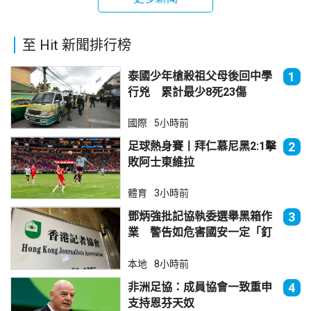
至 Hit 新聞排行榜
泰國少年槍殺祖父母後回中學
1
行兇 累計最少8死23傷
國際
5小時前
足球熱身賽丨拜仁慕尼黑2:1擊
2
敗阿士東維拉
體育
3小時前
鄧炳強批記協執委選舉黑箱作
3
業 警告如危害國安一定「釘
死你」
本地
8小時前
非洲足協：成員協會一致重申
4
支持恩芬天奴