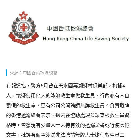
來源：中國香港拯溺總會
有報道指，警方6月曾在天水圍嘉湖鄉村俱樂部，拘捕4
人，懷疑使用他人的泳池救生章做救生員，行內亦有人自
製假的救生章，更有公司公開聘請無牌救生員。負責發牌
的香港拯溺總會表示，過去在協助處理公眾查核救生員資
格時，曾發現有少量人士未持有效的拯溺證書或行使虛假
文書。批評有僱主涉嫌非法聘請無牌人士擔任救生員工