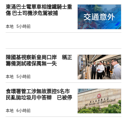
東涌巴士電單車相撞鐵騎士重
傷 巴士司機涉危駕被捕
本地
5小時前
陳國基視察新皇崗口岸 稱正
籌備測試確保萬無一失
本地
5小時前
食環署管工涉無故票控5名市
民亂拋垃圾月中答辯 已被停
職
本地
6小時前