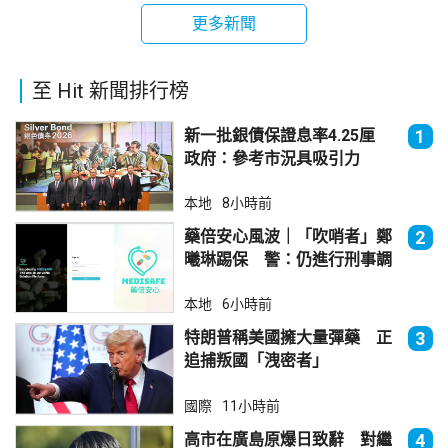
更多新聞
至 Hit 新聞排行榜
新一批銀債保證息率4.25厘
1
政府：參考市況具吸引力
本地
8小時前
藥倍安心風波｜「吹哨者」鄭
2
曦琳踢保 警：仍進行刑事調
查
本地
6小時前
特朗普稱美國擁大量彈藥 正
3
追捕叛國「洩密者」
國際
11小時前
高市在廣島原爆日致辭 對繼
4