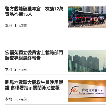
警方觀塘破獲毒窟 檢獲12萬
毒品拘捕15人
本地
1小時前
宏福苑獨立委員會上載跨部門
調查專組最終報告
本地
2小時前
跑馬地雲暉大廈救生員涉用假
證 食環署指示關閉泳池並報
警
本地
3小時前