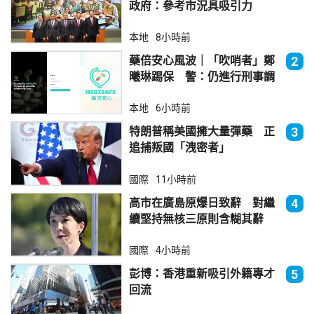
政府：參考市況具吸引力
本地
8小時前
藥倍安心風波｜「吹哨者」鄭
2
曦琳踢保 警：仍進行刑事調
查
本地
6小時前
特朗普稱美國擁大量彈藥 正
3
追捕叛國「洩密者」
國際
11小時前
高市在廣島原爆日致辭 對繼
4
續堅持無核三原則含糊其辭
國際
4小時前
彭博：香港重新吸引外籍專才
5
回流