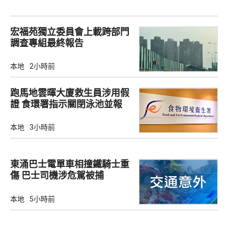
宏福苑獨立委員會上載跨部門
調查專組最終報告
本地
2小時前
跑馬地雲暉大廈救生員涉用假
證 食環署指示關閉泳池並報
警
本地
3小時前
東涌巴士電單車相撞鐵騎士重
傷 巴士司機涉危駕被捕
本地
5小時前