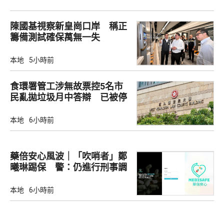
陳國基視察新皇崗口岸 稱正
籌備測試確保萬無一失
本地
5小時前
食環署管工涉無故票控5名市
民亂拋垃圾月中答辯 已被停
職
本地
6小時前
藥倍安心風波｜「吹哨者」鄭
曦琳踢保 警：仍進行刑事調
查
本地
6小時前