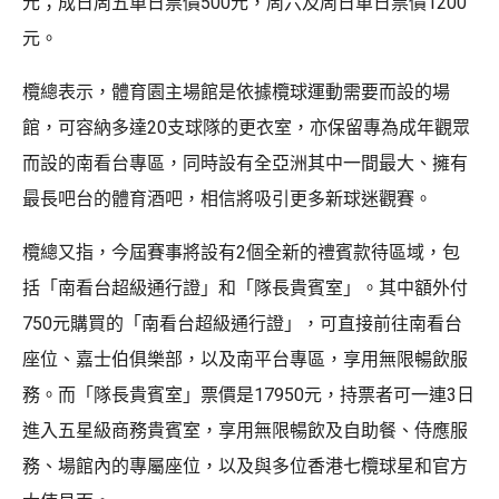
元；成日周五單日票價500元，周六及周日單日票價1200
元。
欖總表示，體育園主場館是依據欖球運動需要而設的場
館，可容納多達20支球隊的更衣室，亦保留專為成年觀眾
而設的南看台專區，同時設有全亞洲其中一間最大、擁有
最長吧台的體育酒吧，相信將吸引更多新球迷觀賽。
欖總又指，今屆賽事將設有2個全新的禮賓款待區域，包
括「南看台超級通行證」和「隊長貴賓室」。其中額外付
750元購買的「南看台超級通行證」，可直接前往南看台
座位、嘉士伯俱樂部，以及南平台專區，享用無限暢飲服
務。而「隊長貴賓室」票價是17950元，持票者可一連3日
進入五星級商務貴賓室，享用無限暢飲及自助餐、侍應服
務、場館內的專屬座位，以及與多位香港七欖球星和官方