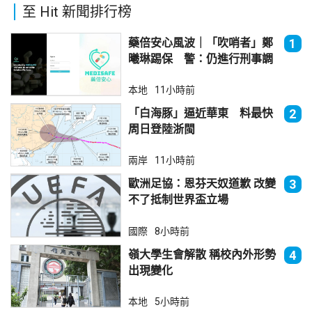
至 Hit 新聞排行榜
藥倍安心風波｜「吹哨者」鄭
1
曦琳踢保 警：仍進行刑事調
查
本地
11小時前
「白海豚」逼近華東 料最快
2
周日登陸浙閩
兩岸
11小時前
歐洲足協：恩芬天奴道歉 改變
3
不了抵制世界盃立場
國際
8小時前
嶺大學生會解散 稱校內外形勢
4
出現變化
本地
5小時前