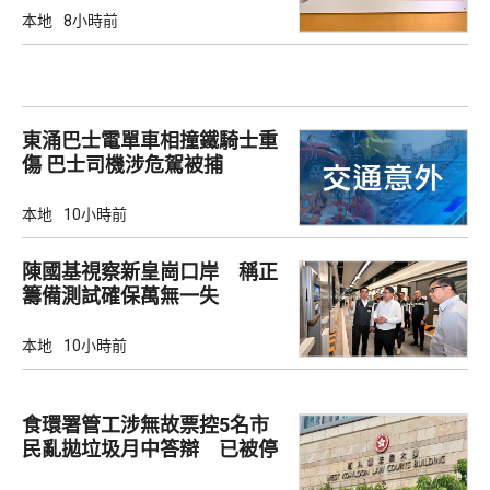
本地
8小時前
東涌巴士電單車相撞鐵騎士重
傷 巴士司機涉危駕被捕
本地
10小時前
陳國基視察新皇崗口岸 稱正
籌備測試確保萬無一失
本地
10小時前
食環署管工涉無故票控5名市
民亂拋垃圾月中答辯 已被停
職