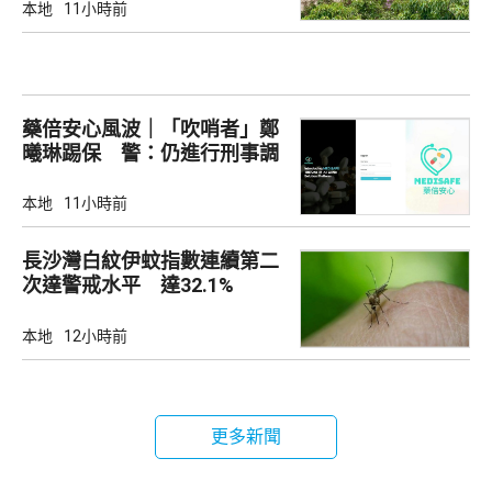
本地
11小時前
藥倍安心風波｜「吹哨者」鄭
曦琳踢保 警：仍進行刑事調
查
本地
11小時前
長沙灣白紋伊蚊指數連續第二
次達警戒水平 達32.1%
本地
12小時前
更多新聞