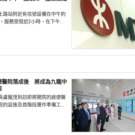
40呎貨櫃，發現約278萬支懷
4...
上路站附近有信號設備在中午約
障，服務受阻近2小時，在下午約
 信號設備故障期間，
路站之間一度要單軌雙向行車，
期間來往紅磡至屯門站行車一度
30分鐘。在港鐵派員到場處理和
站大致維持有序。
德醫院落成後 將成為九龍中
院
長盧寵茂到訪即將開院的啟德醫
院的設施及首階段運作準備工
，啟德醫院將取代伊利沙伯醫
中聯網的龍頭醫院，服務範圍覆
龍城、黃大仙及觀塘，覆蓋超過
，未來將成為九龍區的醫療樞紐，