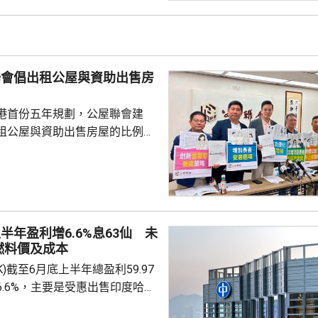
接走。受意外影響，管道慢線和
，約1小時後陸續重開。
聯會倡出租公屋與資助出售房
」
港首份五年規劃，公屋聯會建
租公屋與資助出售房屋的比例，
調整至「5比5」。聯會副主席梁文
公屋供應增加，有空間既能滿足
可提高資助出售房屋的比例，而
開始研究調整比例，而非等到公
才決定。他認為，當局應於五年
半年盈利增6.6%息63仙 未
會研究調整比例至「5比5」，並
燃料價及成本
出租房屋類
.HK)截至6月底上半年總盈利59.97
建議，豐富更多出租...
6.6%，主要是受惠出售印度哈格
香港能源業務盈利47.36億