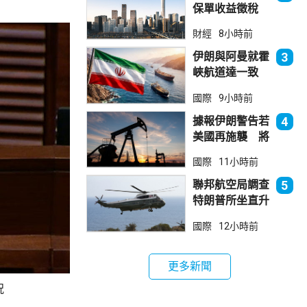
保單收益徵稅
20% 保誠滙控
財經
8小時前
倫敦股價急跌
伊朗與阿曼就霍
3
峽航道達一致
大部分經伊朗領
國際
9小時前
海
據報伊朗警告若
4
美國再施襲 將
攻擊波斯灣地區
國際
11小時前
能源設施
聯邦航空局調查
5
特朗普所坐直升
機遭遇的飛行安
國際
12小時前
全事件
更多新聞
況