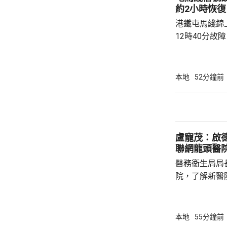
膏及護膚品等的
約2小時恢復
疑私煙，拘捕一名
港鐵屯馬綫錦
12時40分故
2時20分逐步回復正常。
荃灣西至錦上
列車要慢駛，
本地
52分鐘前
需要額外最多
修復，期間車
盧寵茂：啟
聯網龍頭醫
醫務衞生局局
院，了解新醫
作。盧寵茂說
院，成為九龍
蓋油尖旺、九
本地
55分鐘前
180萬人口