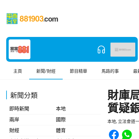
主頁
新聞/財經
節目精華
馬路的事
最
財庫
新聞分類
質疑
即時新聞
本地
兩岸
國際
本地, 立法會道一
Share to Face
Share t
財經
體育