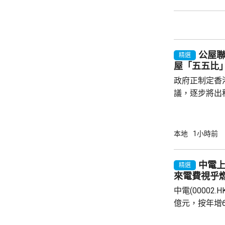
沒受傷的囚犯
中線一度封閉
公屋
精選
屋「五五比
政府正制定香
議，逐步將出
由「7比3」
廣表示，隨著
出租公屋，亦
本地
1小時前
且應由現時就
屋逐步落成後
中電上
精選
規劃內，訂明
來電費視乎
制定落實時間表。 公屋聯會冀豐富
中電(00002
別 公屋聯會
億元，按年增
爾電廠的收益。