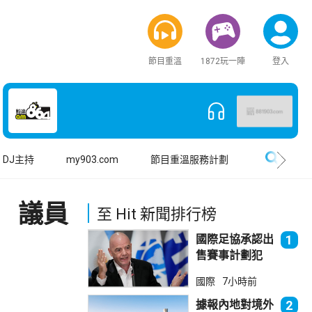
節目重溫
1872玩一陣
登入
搜尋
DJ主持
my903.com
節目重溫服務計劃
 議員
至 Hit 新聞排行榜
國際足協承認出
1
售賽事計劃犯
錯 惟仍全力支
國際
7小時前
持恩芬天奴
據報內地對境外
2