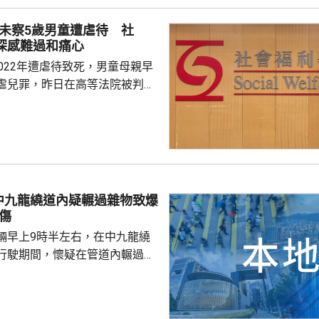
院的整體布局。 醫院會分兩
訪未察5歲男童遭虐待 社
，首階段於10月展開，第二階段
深感難過和痛心
度符合預期，預計於2028年投
022年遭虐待致死，男童母親早
，啟德醫院總建築樓...
虐兒罪，昨日在高等法院被判監
李素蘭判刑時指，男童死時只剩皮
曾有社工三次上門家訪，包括在
但未能察覺事件。 社署回覆
對個案深感難過和痛心，一般而
透過多專業合作方式共同評估、
童福利個案，個案社工會綜合考
中九龍繞道內疑輾過雜物致爆
危機因素及保護因素，並參考專
傷
兒童制定合適福利...
輛早上9時半左右，在中九龍繞
行駛期間，懷疑在管道內輾過雜
司機隨即將車煞停，車上1男1女
救護車送伊利沙伯醫院治理。懲
另外2輛署方車輛到場，將其他