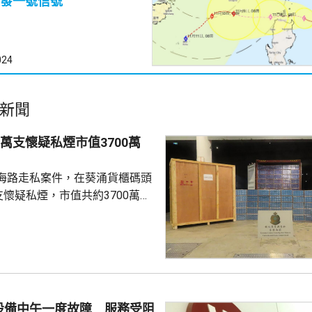
發一號信號
024
新聞
0萬支懷疑私煙市值3700萬
海路走私案件，在葵涌貨櫃碼頭
支懷疑私煙，市值共約3700萬
萬元。 關員上周日在碼
新加坡抵港、報稱載有封閉式救
40呎貨櫃，發現約534萬支懷
一名51歲本地男子，隨即展開監
再拘捕一名68歲本地男子。海關
個由南韓仁川抵港、報稱載有牙
設備中午一度故障 服務受阻