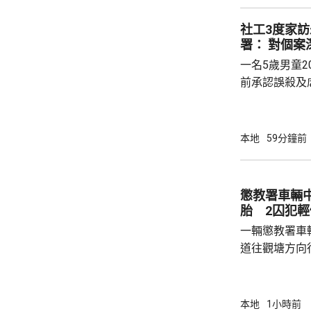
改善九龍區公立醫
社工3度家
階段投入服務
署： 對個案
3座大樓工程進
一名5歲男童2
入服務。政府指
前承認誤殺及
22年。法官
包骨，亦提到
事主死前三個月，
本地
59分鐘前
查詢時表示，
言專業人員會
處理和跟進兒
懲教署車輛
慮相關資料、
胎 2囚犯輕
業人員意見，為
一輛懲教署車
道往觀塘方向
物導致爆胎，
囚犯輕傷，由
教署事後安排
本地
1小時前