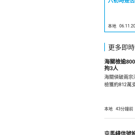
六初時是否
本地
06.11.2
更多即時
海關檢逾80
拘3人
海關偵破兩宗
檢獲約812萬
元，應課稅值約2700
頭截查一個由
生艇和救援艇的
本地
43分鐘前
疑私煙，拘捕
控遞送行動，
翌日再截查一
屯馬綫信號