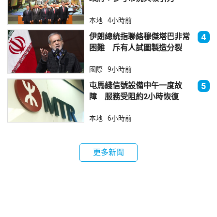
本地
4小時前
伊朗總統指聯絡穆傑塔巴非常
4
困難 斥有人試圖製造分裂
國際
9小時前
屯馬綫信號設備中午一度故
5
障 服務受阻約2小時恢復
本地
6小時前
更多新聞