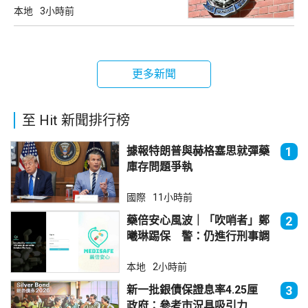
本地
3小時前
更多新聞
至 Hit 新聞排行榜
據報特朗普與赫格塞思就彈藥
1
庫存問題爭執
國際
11小時前
藥倍安心風波｜「吹哨者」鄭
2
曦琳踢保 警：仍進行刑事調
查
本地
2小時前
新一批銀債保證息率4.25厘
3
政府：參考市況具吸引力