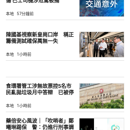
傷 巴士司機涉危駕被捕
本地
57分鐘前
陳國基視察新皇崗口岸 稱正
籌備測試確保萬無一失
本地
1小時前
食環署管工涉無故票控5名市
民亂拋垃圾月中答辯 已被停
職
本地
1小時前
藥倍安心風波｜「吹哨者」鄭
曦琳踢保 警：仍進行刑事調