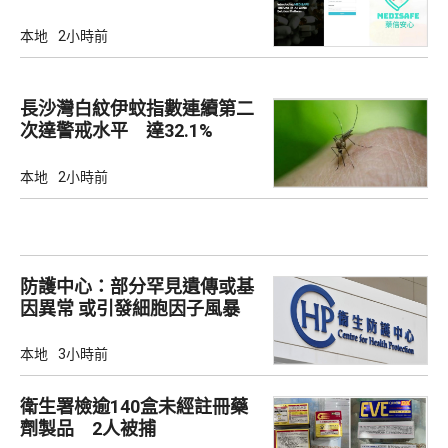
查
本地
2小時前
長沙灣白紋伊蚊指數連續第二
次達警戒水平 達32.1%
本地
2小時前
防護中心：部分罕見遺傳或基
因異常 或引發細胞因子風暴
本地
3小時前
衛生署檢逾140盒未經註冊藥
劑製品 2人被捕