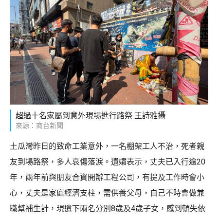
超過十名家屬到意外現場進行路祭 王詩雅攝
來源：商台新聞
土瓜灣昨日的致命工業意外，一名棚架工人不治，死者親
友到場路祭，多人哀傷落淚。遺孀表示，丈夫已入行逾20
年，兩年前與朋友合資開辦工程公司，有提及工作時會小
心，丈夫是家庭經濟支柱，需供養父母，自己不時會做兼
職幫補生計，現遺下兩名分別8歲及4歲子女，感到頓失依