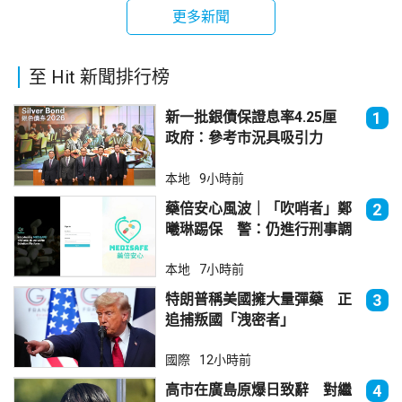
更多新聞
至 Hit 新聞排行榜
新一批銀債保證息率4.25厘
1
政府：參考市況具吸引力
本地
9小時前
藥倍安心風波｜「吹哨者」鄭
2
曦琳踢保 警：仍進行刑事調
查
本地
7小時前
特朗普稱美國擁大量彈藥 正
3
追捕叛國「洩密者」
國際
12小時前
高市在廣島原爆日致辭 對繼
4