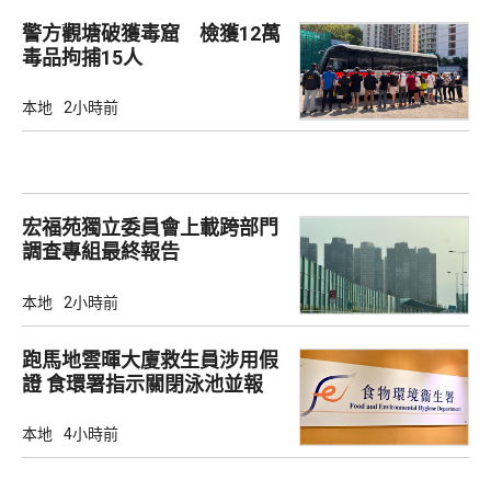
警方觀塘破獲毒窟 檢獲12萬
毒品拘捕15人
本地
2小時前
宏福苑獨立委員會上載跨部門
調查專組最終報告
本地
2小時前
跑馬地雲暉大廈救生員涉用假
證 食環署指示關閉泳池並報
警
本地
4小時前