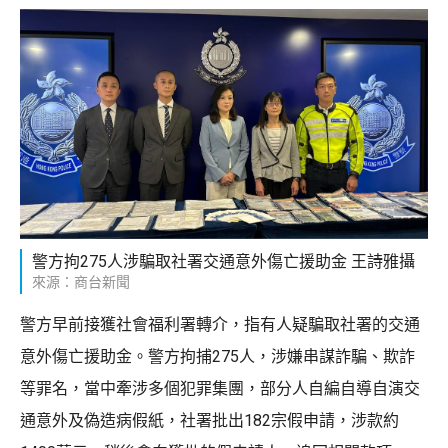
警方拘275人涉騙取社署交通意外傷亡援助金 王詩雅攝
來源：商台新聞
警方早前接獲社會福利署轉介，指有人疑騙取社署的交通
意外傷亡援助金。警方拘捕275人，涉嫌串謀詐騙、欺詐
等罪名，當中牽涉多個犯罪集團，部分人自編自導自演交
通意外及偽造病假紙，社署批出182宗假申請，涉款約