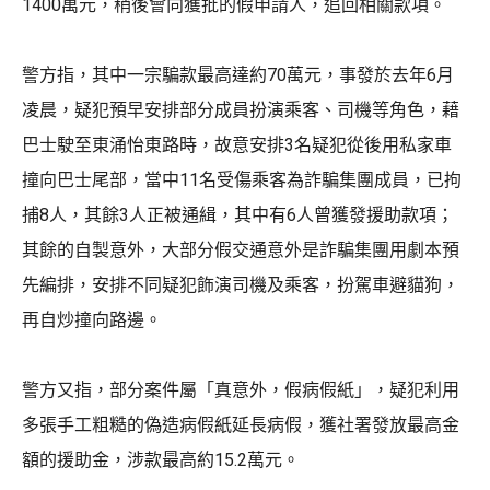
1400萬元，稍後會向獲批的假申請人，追回相關款項。
警方指，其中一宗騙款最高達約70萬元，事發於去年6月
凌晨，疑犯預早安排部分成員扮演乘客、司機等角色，藉
巴士駛至東涌怡東路時，故意安排3名疑犯從後用私家車
撞向巴士尾部，當中11名受傷乘客為詐騙集團成員，已拘
捕8人，其餘3人正被通緝，其中有6人曾獲發援助款項；
其餘的自製意外，大部分假交通意外是詐騙集團用劇本預
先編排，安排不同疑犯飾演司機及乘客，扮駕車避貓狗，
再自炒撞向路邊。
警方又指，部分案件屬「真意外，假病假紙」，疑犯利用
多張手工粗糙的偽造病假紙延長病假，獲社署發放最高金
額的援助金，涉款最高約15.2萬元。