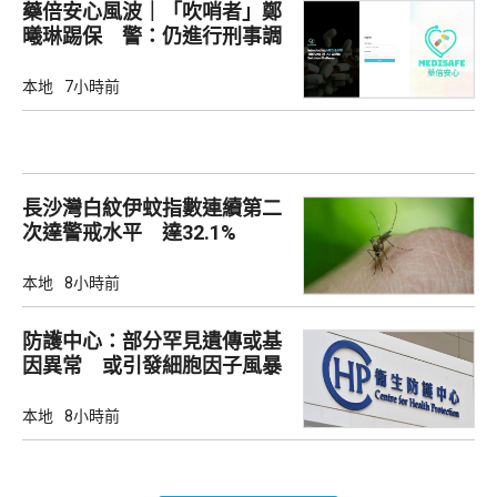
藥倍安心風波｜「吹哨者」鄭
曦琳踢保 警：仍進行刑事調
查
本地
7小時前
長沙灣白紋伊蚊指數連續第二
次達警戒水平 達32.1%
本地
8小時前
防護中心：部分罕見遺傳或基
因異常 或引發細胞因子風暴
本地
8小時前