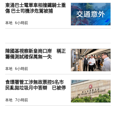
東涌巴士電單車相撞鐵騎士重
傷 巴士司機涉危駕被捕
本地
6小時前
陳國基視察新皇崗口岸 稱正
籌備測試確保萬無一失
本地
6小時前
食環署管工涉無故票控5名市
民亂拋垃圾月中答辯 已被停
職
本地
7小時前