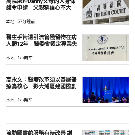
高院處理Danny父母的人身保
護令申請 父親稱信心不大
本地
57分鐘前
醫生手術遺引流管殘留物在病
人體12年 醫委會裁定專業失
當除牌一個月
本地
1小時前
高永文：醫療改革須以基層醫
療為核心 夥大灣區建國際創
新樞紐
本地
1小時前
流動圖書館服務有待改善 議