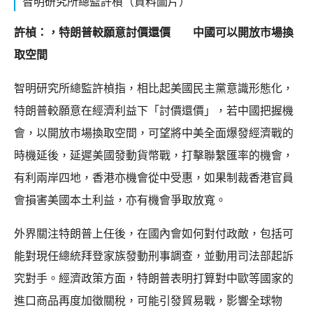
智明研究所總監許楨（資料圖片）
許楨：，特朗普較願意討價還價 中國可以開放市場換
取空間
智明研究所總監許楨指，相比起美國民主黨意識形態化，
特朗普較願意在經濟利益下「討價還價」，若中國把握機
會，以開放市場換取空間，可望將中美全面爆發經濟戰的
時機延後，延遲美國發動貨幣戰，打擊聯繫匯率的機會，
有利兩岸四地，香港亦機會從中受惠，如果制裁香港官員
會損害美國本土利益，亦有機會爭取放寬。
外界關注特朗普上任後，在國內會如何對付政敵，包括可
能對現任總統拜登家族發動刑事調查，並動用司法部起訴
究對手。經濟政策方面，特朗普表明打算對中歐等國家的
進口商品再度加徵關稅，可能引發貿易戰，影響全球物