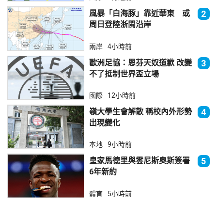
風暴「白海豚」靠近華東 或
2
周日登陸浙閩沿岸
兩岸
4小時前
歐洲足協：恩芬天奴道歉 改變
3
不了抵制世界盃立場
國際
12小時前
嶺大學生會解散 稱校內外形勢
4
出現變化
本地
9小時前
皇家馬德里與雲尼斯奧斯簽署
5
6年新約
體育
5小時前