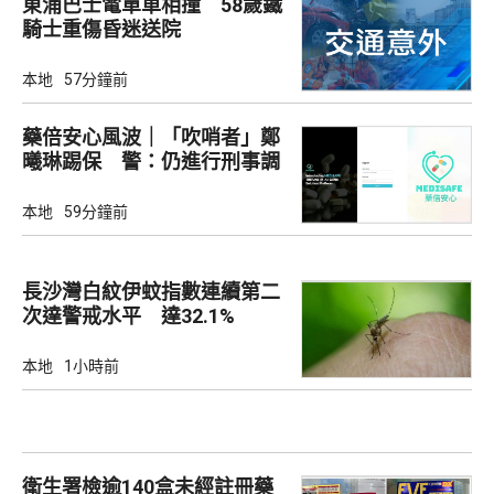
東涌巴士電單車相撞 58歲鐵
騎士重傷昏迷送院
本地
57分鐘前
藥倍安心風波｜「吹哨者」鄭
曦琳踢保 警：仍進行刑事調
查
本地
59分鐘前
長沙灣白紋伊蚊指數連續第二
次達警戒水平 達32.1%
本地
1小時前
衛生署檢逾140盒未經註冊藥