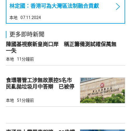
林定國：香港可為大灣區法制融合貢獻
本地
07.11.2024
更多即時新聞
陳國基視察新皇崗口岸 稱正籌備測試確保萬無
一失
本地
11分鐘前
食環署管工涉無故票控5名市
民亂拋垃圾月中答辯 已被停
職
本地
51分鐘前