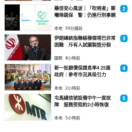
藥倍安心風波｜「吹哨者」鄭
2
曦琳踢保 警：仍進行刑事調
查
本地
59分鐘前
伊朗總統指聯絡穆傑塔巴非常
3
困難 斥有人試圖製造分裂
國際
8小時前
新一批銀債保證息率4.25厘
4
政府：參考市況具吸引力
本地
2小時前
屯馬綫信號設備中午一度故
5
障 服務受阻約2小時恢復
本地
5小時前