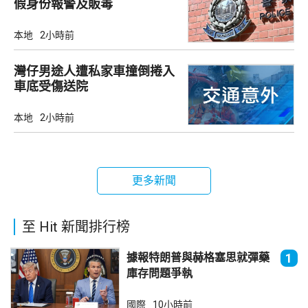
假身份報警及販毒
本地
2小時前
灣仔男途人遭私家車撞倒捲入
車底受傷送院
本地
2小時前
更多新聞
至 Hit 新聞排行榜
據報特朗普與赫格塞思就彈藥
1
庫存問題爭執
國際
10小時前