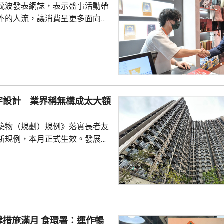
茂波發表網誌，表示盛事活動帶
外的人流，讓消費呈更多面向的
德體育園舉行的「香港足球盛
夏季巡迴賽」，三場球賽共吸引
眾入場，門票收入預計超過1.8
附近的食肆指期間的生意增長了
商戶也推出票尾優惠、餐飲折扣
奇謀拓展商機。 陳茂波表
宇設計 業界稱無構成太大額
年，約有175萬旅客參與超過
，為香港帶來約58億...
築物（規劃）規例》落實長者友
新規例，本月正式生效。發展局
網誌表示，房協位於粉嶺的專用
嶺都匯」率先應用有關設計，例
入口裝設自動門，方便長者及行
副會長謝志
普遍支持新規定，認為不會構成
，而自動門技術及防滑地磚等物
肆措施滿月 食環署：運作暢