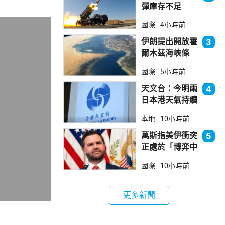
彈庫存不足
1700枚 副防
國際
4小時前
長促加快生產武
器
伊朗提出開放霍
3
爾木茲海峽條
件 包括撤軍及
國際
5小時前
賠償等
天文台：今明兩
4
日本港天氣持續
極端酷熱
本地
10小時前
萬斯指美伊衝突
5
正處於「博弈中
段」
國際
10小時前
更多新聞