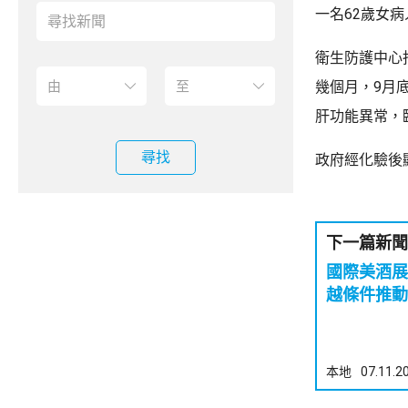
一名62歲女
衛生防護中心指
幾個月，9月
肝功能異常，
尋找
政府經化驗後
下一篇新聞
國際美酒展
越條件推動
本地
07.11.2