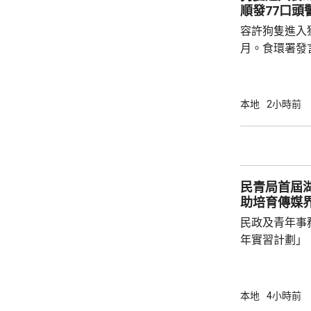
料已相當普遍，
順發77口頭
例其中13項涵
容許狗隻進入
月。食環署發
順，整體合規
應新安排，個
已獲妥善糾正
本地
2小時前
行靈活巡查，
不作預先警告。 食環署發言人表示，措
段的1000個
間增加至現時
民青局首屆
內，食環署專責
助培育傳媒
民政及青年事
年實習計劃」
視七彩盒子節
習，參與節目
播運作等工作
本地
4小時前
表示，計劃讓