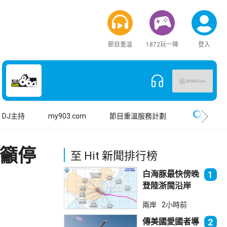
節目重溫
1872玩一陣
登入
搜尋
DJ主持
my903.com
節目重溫服務計劃
心籲停
至 Hit 新聞排行榜
白海豚最快傍晚
1
登陸浙閩沿岸
福建上海轉移逾
兩岸
2小時前
廿萬人
傳美國愛國者導
2