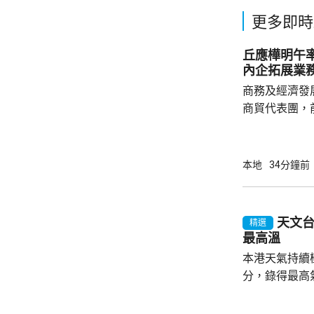
更多即時
丘應樺明午
內企拓展業
商務及經濟發
商貿代表團，
今次是商經局
劃的其中一個
了解海外市場
本地
34分鐘前
地企業、香港
廣署署長劉凱
會參與，將出
天文台
精選
投資推廣署舉
最高溫
參觀企業，以
本港天氣持續
流。...
分，錄得最高氣
來的最高氣溫。 天文台指，強颱風「白
的外圍下沉氣