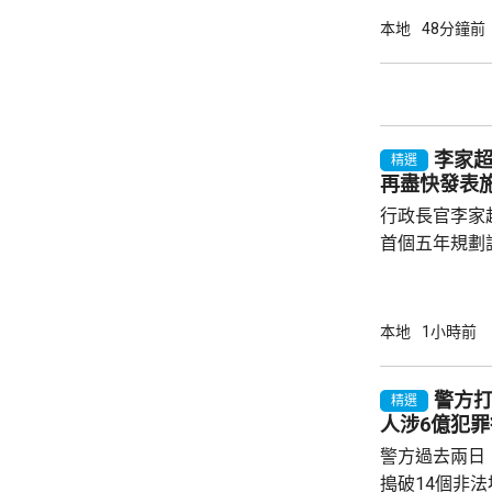
端酷熱的天氣
本地
48分鐘前
以上。預料未
分地區氣溫達
持續。
李家
精選
再盡快發表
行政長官李家
首個五年規劃
不停蹄整理及
規劃。李家超
施政報告發表
本地
1小時前
早交代如何落實五年
年規劃及施政
警方打
精選
場諮詢會，收
人涉6億犯罪
五年規劃有關
警方過去兩日
指，諮詢期間，
搗破14個非