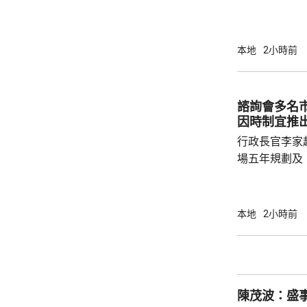
法賭檔」及「
包括集團主腦
歲，部分人有
本地
2小時前
年一月至今，
罪得益。 案件涉及近月活躍於西九龍區的黑社
會集團。警方
諮詢會多名
及新界等地，
因時制宜推
為清洗犯罪得益
行政長官李家
場五年規劃及
司司長陳國基
主要官員都有出席。 李家超表
訂五年規劃，
本地
2小時前
五年規劃及施
展及民生更好，多聽意
題，指近年文
年人感覺工程
陳茂波：盛
民指，在與大灣