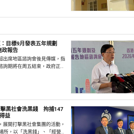
，本港下午多處氣溫升至37度或
來一兩日本港持續極端酷熱，部
37度或以上，本周中期高溫天氣
超：目標9月發表五年規劃
施政報告
超出席地區諮詢會後見傳媒，指
諮詢期將在周五結束，政府正馬
分析意見，目標在9月發表五年
又指，將先發布五年規劃，希望
時間距離五年規劃越短越好，盡
規劃方向。 李家超指，五
報告公眾諮詢期間，已舉行90多
擊黑社會洗黑錢 拘捕147
集到的意見當中，有1.3萬份與
得益
，8500份與施政報告有關。他
，展開打擊黑社會集團的活動，
不少意見反映市民...
法場所，以「洗黑錢」、「經營非