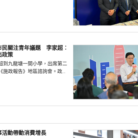
經營毒窟」等罪名拘捕147人，
及骨幹成員等，年齡介乎19至72
三合會背景。涉案犯罪集團在去
利用傀儡戶口清洗超過6億元犯
形容集團分工精細，成員在九龍
市民關注青年議題 李家超︰
經營賭檔及毒窟，亦涉及販毒，
出政策
，集團會...
超到九龍塘一間小學，出席第二
《施政報告》地區諮詢會。政務
、財政司司長陳茂波，以及多名
示，香港首次制
因此諮詢會有特別意義，希望就
政報告如何令香港整體施政、發
見。 有市民提出青年問
憑試狀元大多選讀醫科，反映青
及科學專業就業有局限。亦有市
事活動帶動消費增長
區融合下，即使尖子...