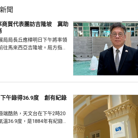
新聞
率商貿代表團訪吉隆坡 冀助
務
展局局長丘應樺明日下午將率領
前往馬來西亞吉隆坡。局方指，
局長督導、內地企業出海專班籌
外訪團，讓有意出海的內地企業
情況和需要，代表團成員包括內
商會和其他組織的代表，投資推
旋和「一帶一路」專員何力治亦
席貿發局舉辦的推廣活動，以及
下午錄得36.9度 創有紀錄
辦的商務研討會暨交流午宴，並
及與當地商會和相關機構交
極端酷熱，天文台在下午2時20
溫36.9度，是1884年有紀錄以
海豚」
流，正為廣東帶來普遍晴朗及極