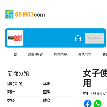
主頁
新聞/財經
節目精華
馬路的事
最
女子
新聞分類
用
即時新聞
本地
兩岸
國際
本地
發佈 07.1
Share to Face
Share t
財經
體育