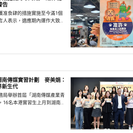
價格亦與一般物料相若。 新規
警告
蓋住宅及商業樓宇等...
獲准食肆的措施實施至今滿1個
言人表示，適應期內運作大致暢
情況理想。市民和食肆已逐漸適
別違規行為在方巡查和宣傳教育
。明日起，署方將按風險評估進
如發現有人違規，會即時執法而
施首階
名額中，獲准食肆已由最初約940
超過980間。在剛結束的適應期
湖南傳媒實習計劃 麥美娟：
人員共巡查獲准...
界新生代
務局舉辦首屆「湖南傳媒產業青
，16名本港實習生上月到湖南衛
目生產基地，開展三星期的實
策劃、編劇、代位綵排及現場直
。民政及青年事務局局長麥美娟
本港青年加深了解國家發展及內