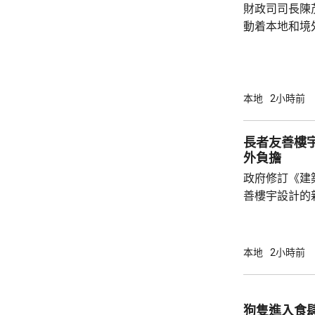
財政司司長陳
動着本地和境
聯動，近日啟
會」和「奧迪
超過12萬名觀
億元，有啟德
本地
2小時前
約兩成，不少
和免費泊車，各出
長者友善樓
示，今年上半
外負擔
130項盛事活動
政府修訂《建
善樓宇設計的
局長甯漢豪在
安置屋邨「樂
如在住宅大堂
本地
2小時前
動不便人士出入。 香港測量師學會
堅表示，業界
太大額外負擔
狗隻進入食