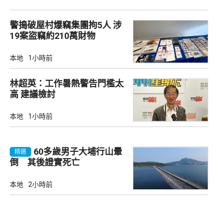
警搗破屋村爆竊集團拘5人 涉
19案盜竊約210萬財物
本地
1小時前
林超英：工作暑熱警告門檻太
高 建議檢討
本地
1小時前
60多歲男子大埔行山暈
精選
倒 其後證實死亡
本地
2小時前