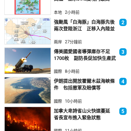
本地
2小時前
強颱風「白海豚」白海豚先後
2
兩次登陸浙江 正移入內陸並
減弱
兩岸
27分鐘前
傳美國愛國者導彈庫存不足
3
1700枚 副防長促加快生產武
器
國際
8小時前
伊朗提出開放霍爾木茲海峽條
4
件 包括撤軍及賠償等
國際
10小時前
加拿大卑詩省山火快速蔓延
5
省長宣布進入緊急狀態
國際
11小時前