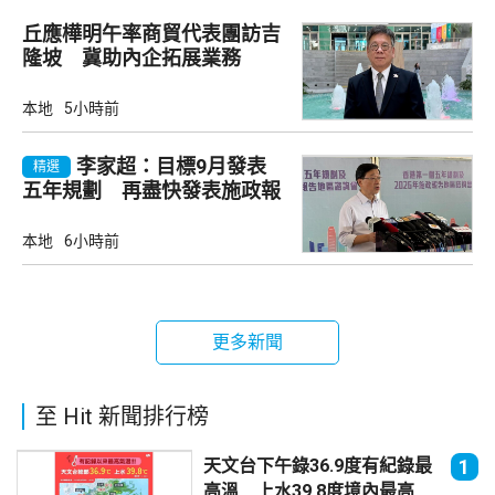
丘應樺明午率商貿代表團訪吉
隆坡 冀助內企拓展業務
本地
5小時前
李家超：目標9月發表
精選
五年規劃 再盡快發表施政報
告
本地
6小時前
更多新聞
至 Hit 新聞排行榜
天文台下午錄36.9度有紀錄最
1
高溫 上水39.8度境內最高