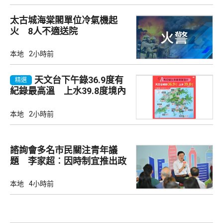
太古城海棠閣單位冷氣機起
火 8人不適送院
本地
2小時前
天文台下午錄36.9度有
精選
紀錄最高溫 上水39.8度境內
最高
本地
2小時前
諮詢會多名市民關注青年議
題 李家超︰因時制宜推出政
策
本地
4小時前