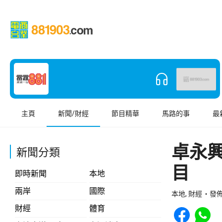
主頁
新聞/財經
節目精華
馬路的事
最
卓永
新聞分類
目
即時新聞
本地
兩岸
國際
本地, 財經
發佈 
Share to Face
Share t
財經
體育