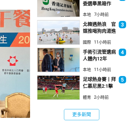
委選舉黑箱作
業 警告如危害
本地
7小時前
國安一定「釘死
你」
北韓遇熱浪 官
3
媒推喝狗肉湯進
補
國際
11小時前
手術引流管遺病
4
人體內12年
女醫生石岳容專
本地
11小時前
業失當除牌1個
月
足球熱身賽丨拜
5
仁慕尼黑2:1擊
敗阿士東維拉
體育
2小時前
更多新聞