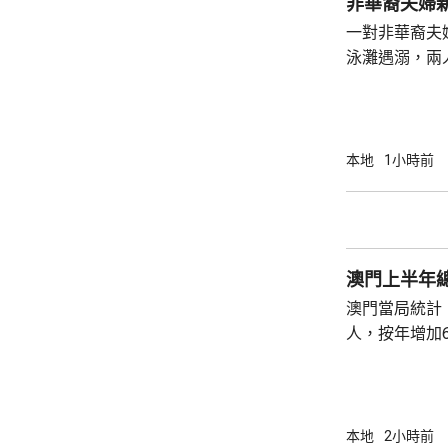
非華裔夫婦
周五早上8時
一對非華裔夫
泳灘遇溺，兩人昏迷
許接報有人遇
分別由途人及
本地
1小時前
澳門上半年總
澳門當局統計，
人，按年增加6
37.1萬人。
52%；死亡人
瘤、循環系統疾病
方面，上半年
本地
2小時前