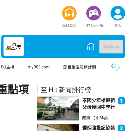
節目重溫
1872玩一陣
登入
搜尋
DJ主持
my903.com
節目重溫服務計劃
重點項
至 Hit 新聞排行榜
泰國少年槍殺祖
1
父母後回中學行
兇 累計最少8
國際
3小時前
死23傷
鄧炳強批記協執
2