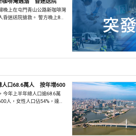
新咖啡灣遇溺 昏迷送院
許證實死亡。
婦晚上在屯門青山公路新咖啡灣
送院搶救。 警方晚上8時
溺。兩名年齡20及23歲的事主，
消防救起，昏迷送往屯門醫院。
人口68.6萬人 按年增600
今年上半年總人口逾68.6萬
00人，女性人口佔54%，達
新生嬰兒有1340名，男嬰佔逾
數1329人，首3位死因分別是腫
和呼吸系統疾病。 人口流動
從內地持單程證的新來澳人士有