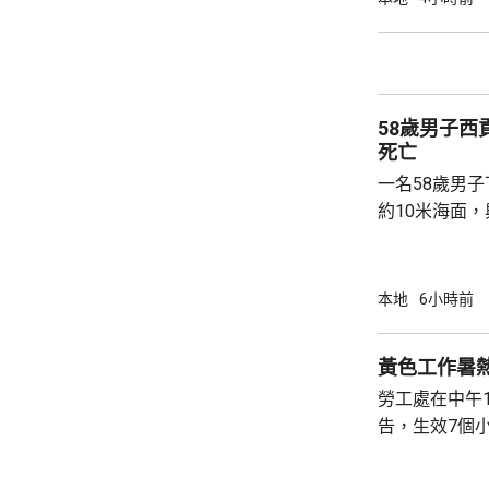
強調與有關程
交警方跟進。
58歲男子
死亡
一名58歲男
約10米海面
家救起，送到
軍澳醫院搶救
確定。
本地
6小時前
黃色工作暑
勞工處在中午
告，生效7個