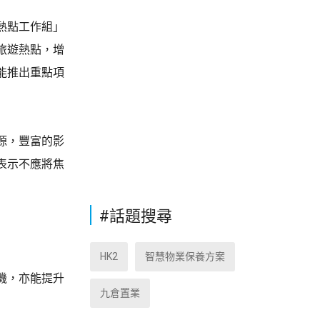
熱點工作組」
旅遊熱點，增
能推出重點項
源，豐富的影
表示不應將焦
#話題搜尋
HK2
智慧物業保養方案
機，亦能提升
九倉置業