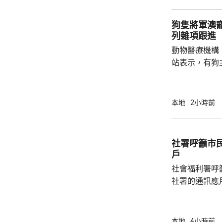
1466人，按
471人，按年
狗隻將軍澳
列雜項跟進
動物醫療機構
站表示，有狗
道的寵物公園
適，狗主將狗
亡，狗主事後聯
本地
2小時前
示，經初步調
件交由將軍澳
捕。
社署呼籲市
戶
社會福利署呼
社署的通訊應
提供個人資料。 偽冒程式帳戶訛稱代表
務中心，企圖
內的不明連結
本地
4小時前