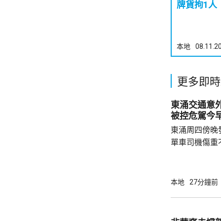
牌貨拘1人
本地
08.11.2
更多即時
東涌交通意
被控危駕今
東涌周四傍晚
單車司機傷重
司機危險駕駛
裁判法院提堂。 事發在周四傍晚6時許
龍運巴士沿東
本地
27分鐘前
山公路出口時
單車攝入巴士
身體多處受傷