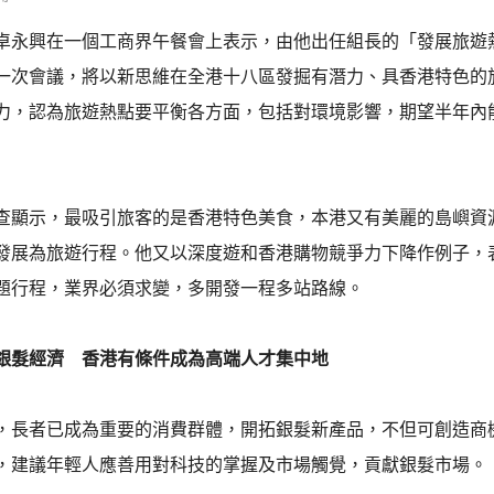
卓永興在一個工商界午餐會上表示，由他出任組長的「發展旅遊
一次會議，將以新思維在全港十八區發掘有潛力、具香港特色的
力，認為旅遊熱點要平衡各方面，包括對環境影響，期望半年內
查顯示，最吸引旅客的是香港特色美食，本港又有美麗的島嶼資
發展為旅遊行程。他又以深度遊和香港購物競爭力下降作例子，
題行程，業界必須求變，多開發一程多站路線。
銀髮經濟 香港有條件成為高端人才集中地
，長者已成為重要的消費群體，開拓銀髮新產品，不但可創造商
，建議年輕人應善用對科技的掌握及市場觸覺，貢獻銀髮市場。