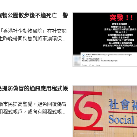
年少150人；新批給准許居留人士
少逾420人。
寵物公園散步後不適死亡 警
「香港社企動物醫院」在社交網
主昨晚帶同狗隻到將軍澳環保大
散步，回家後狗隻抽筋、肚瀉不
隻送往寵物診所，狗隻其後死
絡交由漁護署化驗。 警方表
查，案件暫時列作雜項處理，案
警區特遣隊跟進，暫時未有人被
民提防偽冒的通訊應用程式帳
籲市民提高警覺，避免回覆偽冒
用程式帳戶，或向有關程式帳戶
社署服
誘騙市民回覆其短訊或點擊短訊
，以盗取市民的個人資料。社署