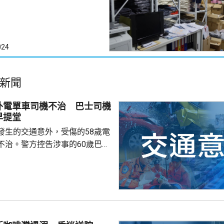
024
新聞
外電單車司機不治 巴士司機
早提堂
發生的交通意外，受傷的58歲電
不治。警方控告涉事的60歲巴士
導致他人死亡，案件今早在屯門
。一輛
涌東交匯處行駛，去到近北大嶼
，懷疑切線撞到一架電單車。電
車頭，推行約20米。電單車司機
，昏迷送往北大嶼山醫院，延至