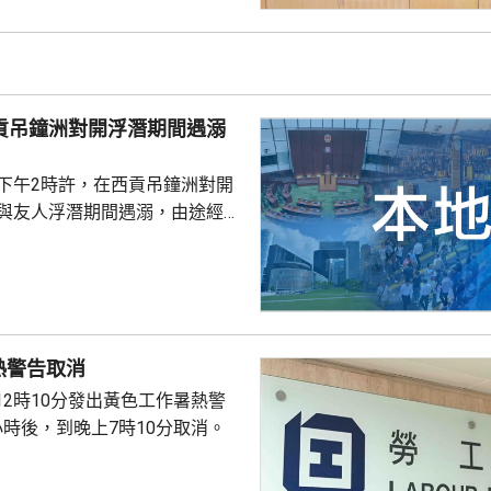
式帳戶沒有任何關係，已將事件
西貢吊鐘洲對開浮潛期間遇溺
子下午2時許，在西貢吊鐘洲對開
，與友人浮潛期間遇溺，由途經船
西貢水警基地，再由救護車送將
，其後證實死亡，死因有待驗屍
熱警告取消
12時10分發出黃色工作暑熱警
小時後，到晚上7時10分取消。