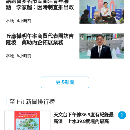
諮詢會多名市民關注青年議
題 李家超︰因時制宜推出政
策
本地
4小時前
丘應樺明午率商貿代表團訪吉
隆坡 冀助內企拓展業務
本地
5小時前
更多新聞
至 Hit 新聞排行榜
天文台下午錄36.9度有紀錄最
1
高溫 上水39.8度境內最高