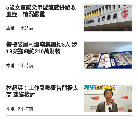
5歲女童感染甲型流感併發敗
血症 情況嚴重
本地
1小時前
警搗破屋村爆竊集團拘5人 涉
19案盜竊約210萬財物
本地
1小時前
林超英：工作暑熱警告門檻太
高 建議檢討
本地
2小時前