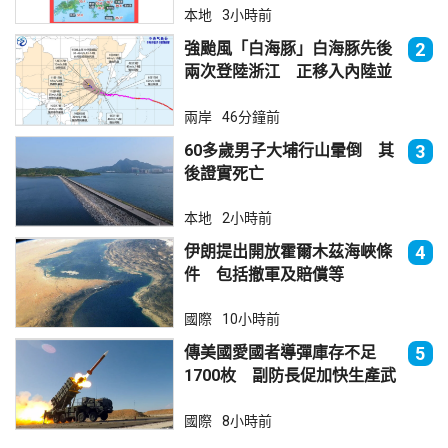
本地
3小時前
強颱風「白海豚」白海豚先後
2
兩次登陸浙江 正移入內陸並
減弱
兩岸
46分鐘前
60多歲男子大埔行山暈倒 其
3
後證實死亡
本地
2小時前
伊朗提出開放霍爾木茲海峽條
4
件 包括撤軍及賠償等
國際
10小時前
傳美國愛國者導彈庫存不足
5
1700枚 副防長促加快生產武
器
國際
8小時前