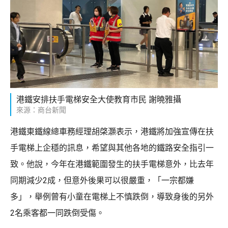
港鐵安排扶手電梯安全大使教育市民 謝曉雅攝
來源：商台新聞
港鐵東鐵線總車務經理胡棨灝表示，港鐵將加強宣傳在扶
手電梯上企穩的訊息，希望與其他各地的鐵路安全指引一
致。他說，今年在港鐵範圍發生的扶手電梯意外，比去年
同期減少2成，但意外後果可以很嚴重，「一宗都嫌
多」，舉例曾有小童在電梯上不慎跌倒，導致身後的另外
2名乘客都一同跌倒受傷。