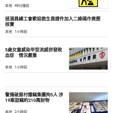
本地
48分鐘前
拯溺員總工會歡迎救生員證件加入二維碼作資歷
核實
本地
1小時前
5歲女童感染甲型流感併發敗
血症 情況嚴重
本地
1小時前
警搗破屋村爆竊集團拘5人 涉
19案盜竊約210萬財物
本地
2小時前