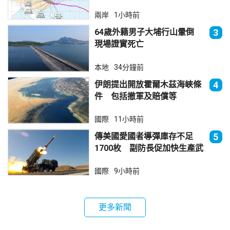
減弱
兩岸
1小時前
64歲外籍男子大埔行山暈倒
3
現場證實死亡
本地
34分鐘前
伊朗提出開放霍爾木茲海峽條
4
件 包括撤軍及賠償等
國際
11小時前
傳美國愛國者導彈庫存不足
5
1700枚 副防長促加快生產武
器
國際
9小時前
更多新聞