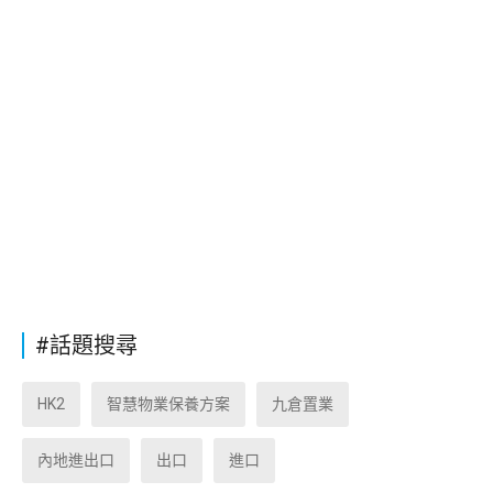
#話題搜尋
HK2
智慧物業保養方案
九倉置業
內地進出口
出口
進口