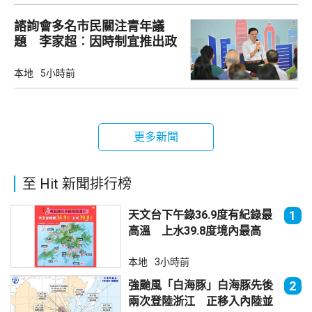
諮詢會多名市民關注青年議
題 李家超︰因時制宜推出政
策
本地
5小時前
更多新聞
至 Hit 新聞排行榜
天文台下午錄36.9度有紀錄最
1
高溫 上水39.8度境內最高
本地
3小時前
強颱風「白海豚」白海豚先後
2
兩次登陸浙江 正移入內陸並